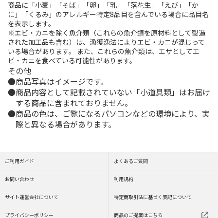
商品に「小麦」「そば」「卵」「乳」「落花生」「えび」「か
に」「くるみ」のアレルギー特定8品目を含んでいる場合に品目名
を表示します。
※エビ・カニを除く魚介類（これらの魚介類を原材料として製造
された加工品も含む）は、漁獲漁法によりエビ・カニが混じって
いる場合があります。 また、これらの魚介類は、エサとしてエ
ビ・カニを食べている可能性があります。
その他
商品写真はイメージです。
商品内容として記載されていない「小道具類」はお届け
する商品に含まれておりません。
商品の色は、ご覧になるパソコンなどの環境により、実
際と異なる場合があります。
ご利用ガイド
よくあるご質問
お問い合わせ
利用規約
サイト運営会社について
特定商取引法に基づく表記について
プライバシーポリシー
商品のご提案はこちら