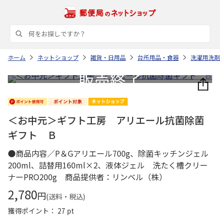
ホーム
ネットショップ
雑貨・日用品
台所用品・食器
洗濯用洗剤
＜お中元＞ギフト工房 アリエール抗菌除菌
ギフト Ｂ
●商品内容／P＆Gアリエール700g、除菌キッチンジェル
200ml、詰替用160ml×2、液体ジェル 洗たく槽クリー
ナーPRO200g 商品提供者：リンベル（株）
2,780
円
(送料・税込)
獲得ポイント： 27 pt