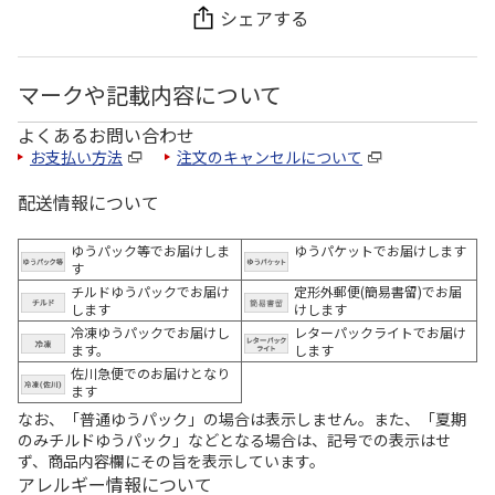
シェアする
マークや記載内容について
よくあるお問い合わせ
お支払い方法
注文のキャンセルについて
配送情報について
ゆうパック等でお届けしま
ゆうパケットでお届けします
す
チルドゆうパックでお届け
定形外郵便(簡易書留)でお届
します
けします
冷凍ゆうパックでお届けし
レターパックライトでお届け
ます。
します
佐川急便でのお届けとなり
ます
なお、「普通ゆうパック」の場合は表示しません。また、「夏期
のみチルドゆうパック」などとなる場合は、記号での表示はせ
ず、商品内容欄にその旨を表示しています。
アレルギー情報について