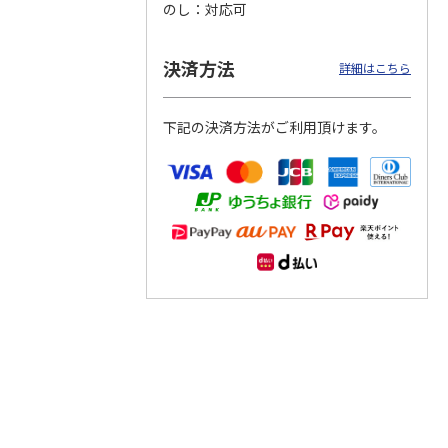
のし
対応可
つぶら
【グリーティング切
【グリーティング切
【のり式】110円普
ーズ
手】ハッピーグリー
手】グリーティング
通切手・千鳥（1シ
決済方法
詳細はこちら
ティング（110円）
（シンプル）（110
ート100枚）
1）
5.0
（2）
円
4.8
…
（11）
4.6
（7）
1,100円
5,500円
11,000円
下記の決済方法がご利用頂けます。
(送料別)
(送料別)
(送料別)