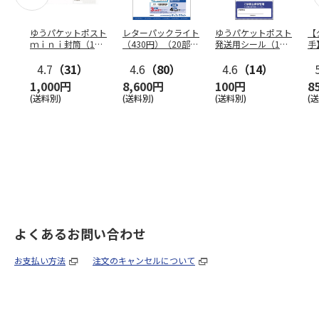
ゆうパケットポスト
レターパックライト
ゆうパケットポスト
【
ｍｉｎｉ封筒（1個
（430円）（20部セ
発送用シール（1個
手
（50枚）セット）
ット）
（20枚）セット）
ン
4.7
（31）
4.6
（80）
4.6
（14）
1,000円
8,600円
100円
8
(送料別)
(送料別)
(送料別)
(
よくあるお問い合わせ
お支払い方法
注文のキャンセルについて