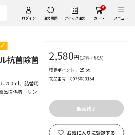
0
ログイン
注文履歴
クイック注文
カート
メニュー
2,580
円
ル抗菌除菌
(送料・税込)
獲得ポイント： 25 pt
商品番号
8076083154
ル200ml、詰替用
 商品提供者：リン
お気に入りに登録する