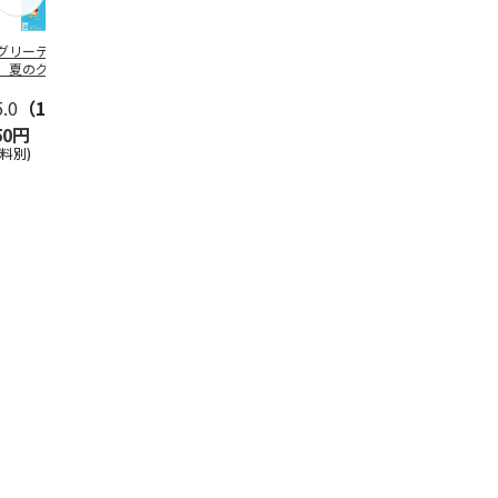
グリーティング切
【グリーティング切
レターパックプラス
＜お中元＞新
】夏のグリーティ
手】夏のグリーティ
（600円）（20部セ
なオールスタ
グ（85円）
ング（110円）
ット）
5.0
（10）
5.0
（17）
4.8
（24）
4.8
（19
50円
1,100円
12,000円
3,780円
送料別)
(送料別)
(送料別)
(送料・税込)