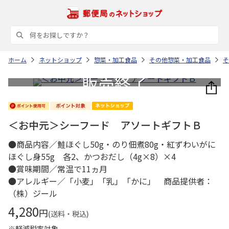
ホーム
ネットショップ
惣菜・加工食品
その他惣菜・加工食品
そ
＜お中元＞シーフード アソートギフトＢ
●商品内容／鮭ほぐし50g・のり佃煮80g・紅ずわいがに
ほぐし身55g 各2、かつおだし（4g×8）×4
●賞味期間／常温で11ヵ月
●アレルギー／「小麦」「乳」「かに」 商品提供者：
（株）ジール
4,280
円
(送料・税込)
※軽減税率対象