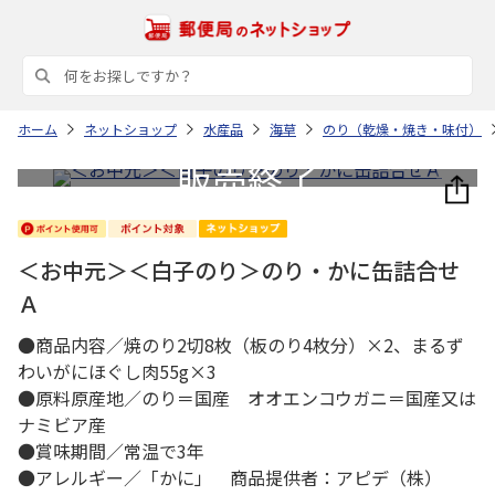
ホーム
ネットショップ
水産品
海草
のり（乾燥・焼き・味付）
＜お中元＞＜白子のり＞のり・かに缶詰合せ
Ａ
●商品内容／焼のり2切8枚（板のり4枚分）×2、まるず
わいがにほぐし肉55g×3
●原料原産地／のり＝国産 オオエンコウガニ＝国産又は
ナミビア産
●賞味期間／常温で3年
●アレルギー／「かに」 商品提供者：アピデ（株）