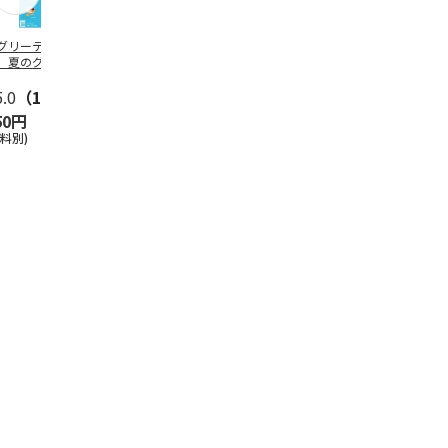
グリーティング切
【グリーティング切
レターパックプラス
＜お中元＞新
】夏のグリーティ
手】夏のグリーティ
（600円）（20部セ
なオールスタ
グ（85円）
ング（110円）
ット）
5.0
（10）
5.0
（17）
4.8
（24）
4.8
（19
50円
1,100円
12,000円
3,780円
送料別)
(送料別)
(送料別)
(送料・税込)