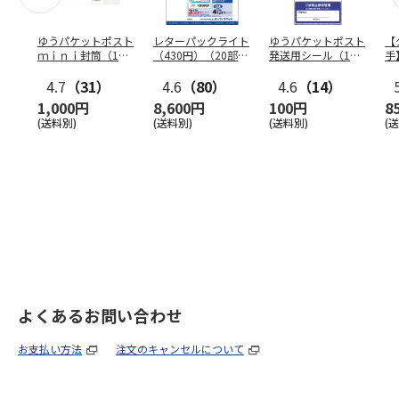
ゆうパケットポスト
レターパックライト
ゆうパケットポスト
【
ｍｉｎｉ封筒（1個
（430円）（20部セ
発送用シール（1個
手
（50枚）セット）
ット）
（20枚）セット）
ン
4.7
（31）
4.6
（80）
4.6
（14）
1,000円
8,600円
100円
8
(送料別)
(送料別)
(送料別)
(
よくあるお問い合わせ
お支払い方法
注文のキャンセルについて