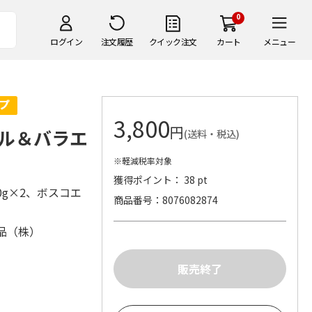
0
ログイン
注文履歴
クイック注文
カート
メニュー
3,800
円
ル＆バラエ
(送料・税込)
※軽減税率対象
獲得ポイント： 38 pt
g×2、ボスコエ
商品番号
8076082874
品（株）