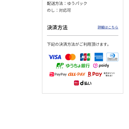
配送方法
ゆうパック
のし
対応可
つぶら
【グリーティング切
【グリーティング切
【のり式】110円普
ーズ
手】ハッピーグリー
手】グリーティング
通切手・千鳥（1シ
ティング（110円）
（シンプル）（110
ート100枚）
決済方法
詳細はこちら
1）
5.0
（2）
円
4.8
…
（11）
4.6
（7）
1,100円
5,500円
11,000円
(送料別)
(送料別)
(送料別)
下記の決済方法がご利用頂けます。