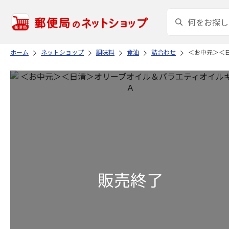
ホーム
ネットショップ
調味料
食油
詰合わせ
＜お中元＞＜