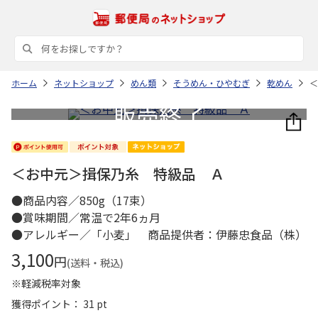
ホーム
ネットショップ
めん類
そうめん・ひやむぎ
乾めん
＜
＜お中元＞揖保乃糸 特級品 Ａ
●商品内容／850g（17束）
●賞味期間／常温で2年6ヵ月
●アレルギー／「小麦」 商品提供者：伊藤忠食品（株）
3,100
円
(送料・税込)
※軽減税率対象
獲得ポイント： 31 pt