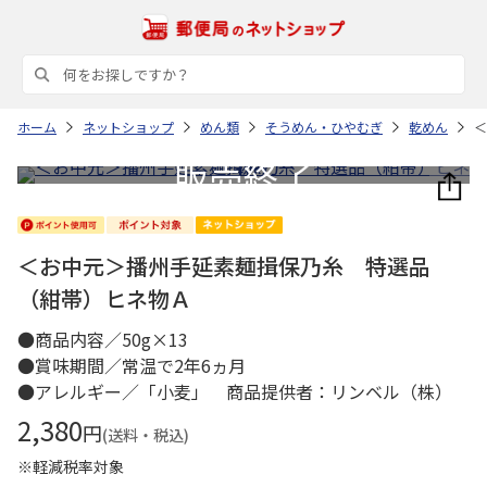
ホーム
ネットショップ
めん類
そうめん・ひやむぎ
乾めん
＜
＜お中元＞播州手延素麺揖保乃糸 特選品
（紺帯）ヒネ物Ａ
●商品内容／50g×13
●賞味期間／常温で2年6ヵ月
●アレルギー／「小麦」 商品提供者：リンベル（株）
2,380
円
(送料・税込)
※軽減税率対象