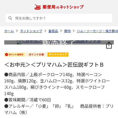
ホーム
ネットショップ
畜産品
豚肉
ハム・ソーセージ・焼き豚ほ
＜お中元＞＜プリマハム＞匠伝説ギフトＢ
●商品内容／上級ポークローフ140g、特選ベーコン
160g、焼豚120g、生ハムロース32g、特選ホワイトロー
スハム180g、絹びきウインナー60g、スモークローフ
140g
●賞味期間／冷蔵で60日
●アレルギー／「小麦」「卵」「乳」 商品提供者：プリ
マハム（株）