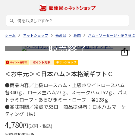
ホーム
ネットショップ
畜産品
豚肉
ハム・ソーセージ・焼き豚ほ
＜お中元＞＜日本ハム＞本格派ギフトＣ
●商品内容／上級ロースハム・上級ホワイトロースハム
各340ｇ、ロース生ハム27ｇ、スモークハム152ｇ、パス
トラミローフ・あらびきミートローフ 各128ｇ
●賞味期間／冷蔵で55日 商品提供者：日本ハムマーケ
ティング（株）
4,780
円
(送料・税込)
※軽減税率対象