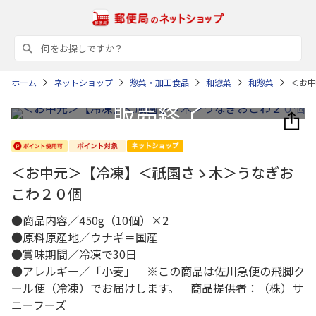
ホーム
ネットショップ
惣菜・加工食品
和惣菜
和惣菜
＜お中
＜お中元＞【冷凍】＜祇園さゝ木＞うなぎお
こわ２０個
●商品内容／450g（10個）×2
●原料原産地／ウナギ＝国産
●賞味期間／冷凍で30日
●アレルギー／「小麦」 ※この商品は佐川急便の飛脚ク
ール便（冷凍）でお届けします。 商品提供者：（株）サ
ニーフーズ