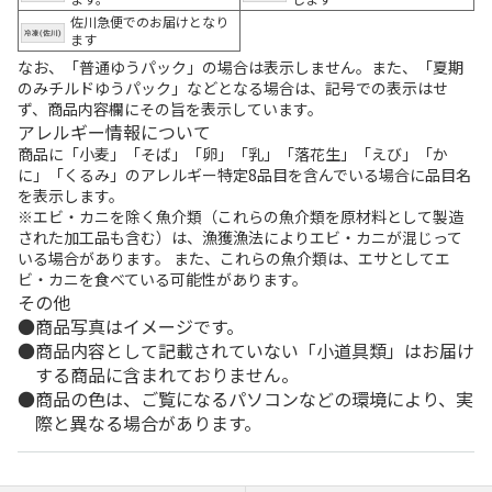
佐川急便でのお届けとなり
ます
なお、「普通ゆうパック」の場合は表示しません。また、「夏期
のみチルドゆうパック」などとなる場合は、記号での表示はせ
ず、商品内容欄にその旨を表示しています。
アレルギー情報について
商品に「小麦」「そば」「卵」「乳」「落花生」「えび」「か
に」「くるみ」のアレルギー特定8品目を含んでいる場合に品目名
を表示します。
※エビ・カニを除く魚介類（これらの魚介類を原材料として製造
された加工品も含む）は、漁獲漁法によりエビ・カニが混じって
いる場合があります。 また、これらの魚介類は、エサとしてエ
ビ・カニを食べている可能性があります。
その他
商品写真はイメージです。
商品内容として記載されていない「小道具類」はお届け
する商品に含まれておりません。
商品の色は、ご覧になるパソコンなどの環境により、実
際と異なる場合があります。