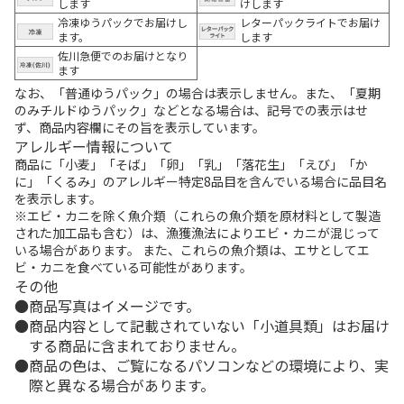
します
けします
冷凍ゆうパックでお届けし
レターパックライトでお届け
ます。
します
佐川急便でのお届けとなり
ます
なお、「普通ゆうパック」の場合は表示しません。また、「夏期
のみチルドゆうパック」などとなる場合は、記号での表示はせ
ず、商品内容欄にその旨を表示しています。
アレルギー情報について
商品に「小麦」「そば」「卵」「乳」「落花生」「えび」「か
に」「くるみ」のアレルギー特定8品目を含んでいる場合に品目名
を表示します。
※エビ・カニを除く魚介類（これらの魚介類を原材料として製造
された加工品も含む）は、漁獲漁法によりエビ・カニが混じって
いる場合があります。 また、これらの魚介類は、エサとしてエ
ビ・カニを食べている可能性があります。
その他
商品写真はイメージです。
商品内容として記載されていない「小道具類」はお届け
する商品に含まれておりません。
商品の色は、ご覧になるパソコンなどの環境により、実
際と異なる場合があります。