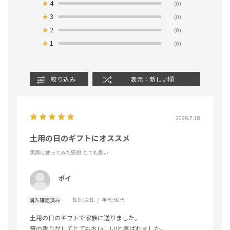
★
4
(0)
★
3
(0)
★
2
(0)
★
1
(0)
絞り込み
表示：新しい順
2026.7.18
土用の日のギフトにオススメ
実際に使ってみた感想
:とても良い
ポイ
性別:
女性
年代:
60代
購入確認済み
土用の日のギフトで家族に送りました。
笹の香りがしてとてもおいしい!と喜ばれました。