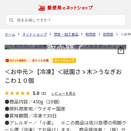
ホーム
ネットショップ
惣菜・加工食品
和惣菜
和惣菜
＜お中
＜お中元＞【冷凍】＜祇園さゝ木＞うなぎお
こわ１０個
5.0
（1）
レビューを見る
●商品内容／450g（10個）
●原料原産地／ウナギ＝国産
●賞味期間／冷凍で30日
●アレルギー／「小麦」 ※この商品は佐川急便の飛脚ク
ール便（冷凍）でお届けします。 商品提供者：（株）サ