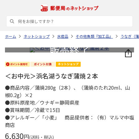
ホーム
ネットショップ
水産品
その他魚類『加工品』
うなぎ（蒲
＜お中元＞浜名湖うなぎ蒲焼２本
●商品内容／蒲焼280g（2本）、（蒲焼のたれ20ml、山
椒0.2g）×2
●原料原産地／ウナギ＝静岡県産
●賞味期間／冷蔵で15日
●アレルギー／「小麦」 商品提供者：（有）マルマ中塩
商店
6,630
円
(送料・税込)