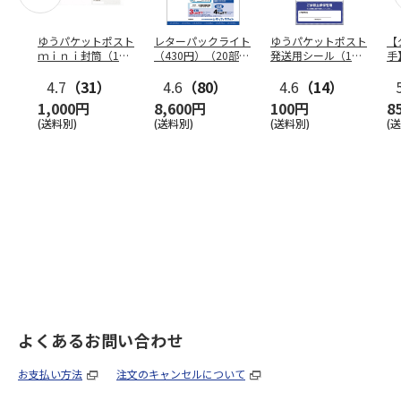
ゆうパケットポスト
レターパックライト
ゆうパケットポスト
【
ｍｉｎｉ封筒（1個
（430円）（20部セ
発送用シール（1個
手
（50枚）セット）
ット）
（20枚）セット）
ン
4.7
（31）
4.6
（80）
4.6
（14）
1,000円
8,600円
100円
8
(送料別)
(送料別)
(送料別)
(
よくあるお問い合わせ
お支払い方法
注文のキャンセルについて