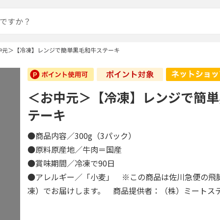
中元＞【冷凍】レンジで簡単黒毛和牛ステーキ
＜お中元＞【冷凍】レンジで簡単
テーキ
●商品内容／300g（3パック）
●原料原産地／牛肉＝国産
●賞味期間／冷凍で90日
●アレルギー／「小麦」 ※この商品は佐川急便の飛
凍）でお届けします。 商品提供者：（株）ミートス