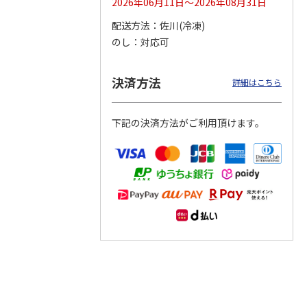
2026年06月11日～2026年08月31日
配送方法
佐川(冷凍)
つぶら
【グリーティング切
【グリーティング切
【のり式】110円普
のし
対応可
ーズ
手】ハッピーグリー
手】グリーティング
通切手・千鳥（1シ
ティング（110円）
（シンプル）（110
ート100枚）
1）
5.0
（2）
円
4.8
…
（11）
4.6
（7）
決済方法
1,100円
5,500円
11,000円
詳細はこちら
(送料別)
(送料別)
(送料別)
下記の決済方法がご利用頂けます。