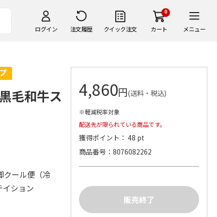
0
ログイン
注文履歴
クイック注文
カート
メニュー
4,860
円
黒毛和牛ス
(送料・税込)
※軽減税率対象
配送先が限られている商品です。
獲得ポイント： 48 pt
商品番号
8076082262
脚クール便（冷
テイション