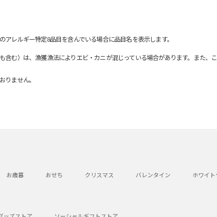
のアレルギー特定8品目を含んでいる場合に品目名を表示します。
も含む）は、漁獲漁法によりエビ・カニが混じっている場合があります。また、こ
おりません。
お歳暮
おせち
クリスマス
バレンタイン
ホワイト
グッズストア
ソーシャルギフトストア