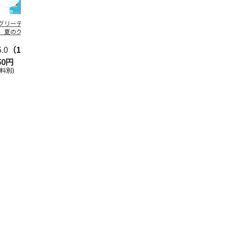
グリーティング切
【グリーティング切
レターパックプラス
＜お中元＞新
】夏のグリーティ
手】夏のグリーティ
（600円）（20部セ
なオールスタ
グ（85円）
ング（110円）
ット）
5.0
（10）
5.0
（17）
4.8
（24）
4.8
（19
50円
1,100円
12,000円
3,780円
送料別)
(送料別)
(送料別)
(送料・税込)