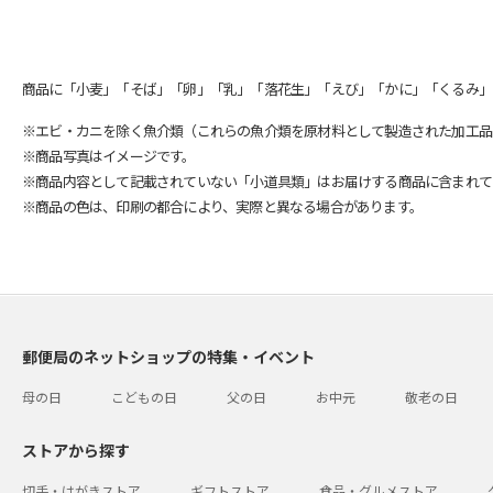
商品に「小麦」「そば」「卵」「乳」「落花生」「えび」「かに」「くるみ」
※エビ・カニを除く魚介類（これらの魚介類を原材料として製造された加工品
※商品写真はイメージです。
※商品内容として記載されていない「小道具類」はお届けする商品に含まれて
※商品の色は、印刷の都合により、実際と異なる場合があります。
郵便局のネットショップの特集・イベント
母の日
こどもの日
父の日
お中元
敬老の日
ストアから探す
切手・はがきストア
ギフトストア
食品・グルメストア