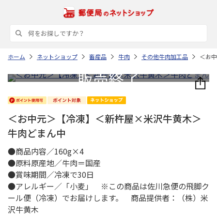
ホーム
ネットショップ
畜産品
牛肉
その他牛肉加工品
＜お中
＜お中元＞【冷凍】＜新杵屋×米沢牛黄木＞
牛肉どまん中
●商品内容／160g×4
●原料原産地／牛肉＝国産
●賞味期間／冷凍で30日
●アレルギー／「小麦」 ※この商品は佐川急便の飛脚ク
ール便（冷凍）でお届けします。 商品提供者：（株）米
沢牛黄木