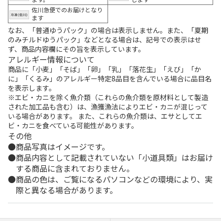
佐川急便でのお届けとなり
ます
なお、「普通ゆうパック」の場合は表示しません。また、「夏期
のみチルドゆうパック」などとなる場合は、記号での表示はせ
ず、商品内容欄にその旨を表示しています。
アレルギー情報について
商品に「小麦」「そば」「卵」「乳」「落花生」「えび」「か
に」「くるみ」のアレルギー特定8品目を含んでいる場合に品目名
を表示します。
※エビ・カニを除く魚介類（これらの魚介類を原材料として製造
された加工品も含む）は、漁獲漁法によりエビ・カニが混じって
いる場合があります。 また、これらの魚介類は、エサとしてエ
ビ・カニを食べている可能性があります。
その他
商品写真はイメージです。
商品内容として記載されていない「小道具類」はお届け
する商品に含まれておりません。
商品の色は、ご覧になるパソコンなどの環境により、実
際と異なる場合があります。