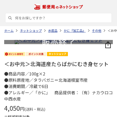
ホーム
ネットショップ
水産品
かに『加工品』
その他
＜お中
＜お中元＞北海道産たらばかにむき身セット
●商品内容／100g×2
●原料原産地／タラバガニ＝北海道根室市産
●消費期間／冷蔵で6日
●アレルギー／「かに」 商品提供者：（有）ナカウロコ
中西水産
4,050
円
(送料・税込)
※軽減税率対象