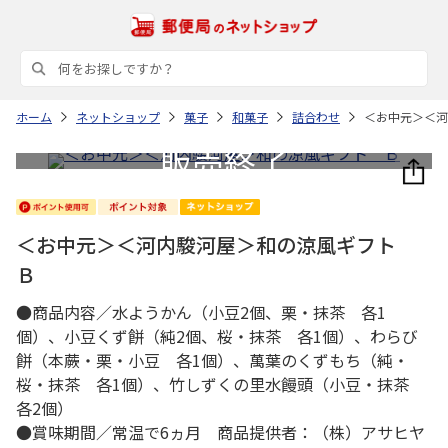
ホーム
ネットショップ
菓子
和菓子
詰合わせ
＜お中元＞＜河
＜お中元＞＜河内駿河屋＞和の涼風ギフト
Ｂ
●商品内容／水ようかん（小豆2個、栗・抹茶 各1
個）、小豆くず餅（純2個、桜・抹茶 各1個）、わらび
餅（本蕨・栗・小豆 各1個）、萬葉のくずもち（純・
桜・抹茶 各1個）、竹しずくの里水饅頭（小豆・抹茶
各2個）
●賞味期間／常温で6ヵ月 商品提供者：（株）アサヒヤ