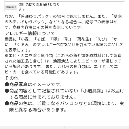
佐川急便でのお届けとなり
ます
なお、「普通ゆうパック」の場合は表示しません。また、「夏期
のみチルドゆうパック」などとなる場合は、記号での表示はせ
ず、商品内容欄にその旨を表示しています。
アレルギー情報について
商品に「小麦」「そば」「卵」「乳」「落花生」「えび」「か
に」「くるみ」のアレルギー特定8品目を含んでいる場合に品目名
を表示します。
※エビ・カニを除く魚介類（これらの魚介類を原材料として製造
された加工品も含む）は、漁獲漁法によりエビ・カニが混じって
いる場合があります。 また、これらの魚介類は、エサとしてエ
ビ・カニを食べている可能性があります。
その他
商品写真はイメージです。
商品内容として記載されていない「小道具類」はお届け
する商品に含まれておりません。
商品の色は、ご覧になるパソコンなどの環境により、実
際と異なる場合があります。