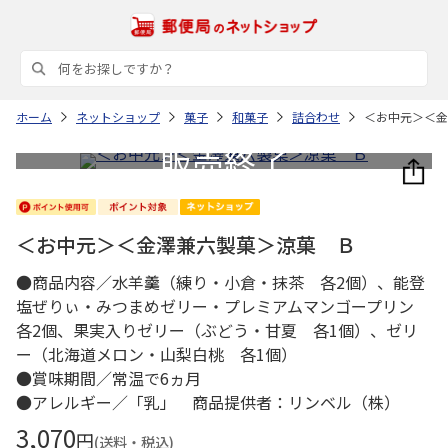
ホーム
ネットショップ
菓子
和菓子
詰合わせ
＜お中元＞＜金
＜お中元＞＜金澤兼六製菓＞涼菓 Ｂ
●商品内容／水羊羹（練り・小倉・抹茶 各2個）、能登
塩ぜりぃ・みつまめゼリー・プレミアムマンゴープリン
各2個、果実入りゼリー（ぶどう・甘夏 各1個）、ゼリ
ー（北海道メロン・山梨白桃 各1個）
●賞味期間／常温で6ヵ月
●アレルギー／「乳」 商品提供者：リンベル（株）
3,070
円
(送料・税込)