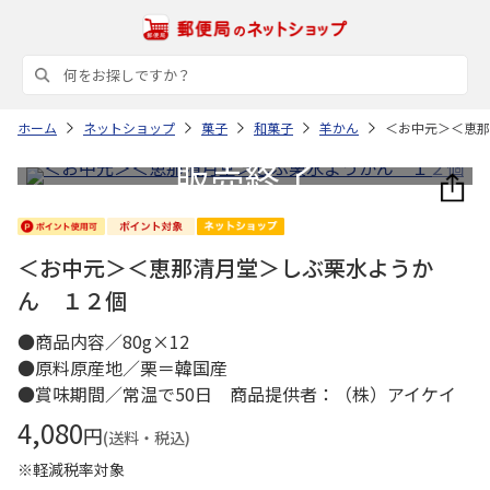
ホーム
ネットショップ
菓子
和菓子
羊かん
＜お中元＞＜恵那
＜お中元＞＜恵那清月堂＞しぶ栗水ようか
ん １２個
●商品内容／80g×12
●原料原産地／栗＝韓国産
●賞味期間／常温で50日 商品提供者：（株）アイケイ
4,080
円
(送料・税込)
※軽減税率対象