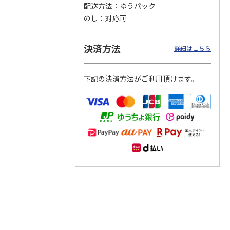
配送方法
ゆうパック
のし
対応可
つぶら
【グリーティング切
【グリーティング切
【のり式】110円普
ーズ
手】ハッピーグリー
手】グリーティング
通切手・千鳥（1シ
ティング（110円）
（シンプル）（110
ート100枚）
決済方法
詳細はこちら
1）
5.0
（2）
円
4.8
…
（11）
4.6
（7）
1,100円
5,500円
11,000円
(送料別)
(送料別)
(送料別)
下記の決済方法がご利用頂けます。