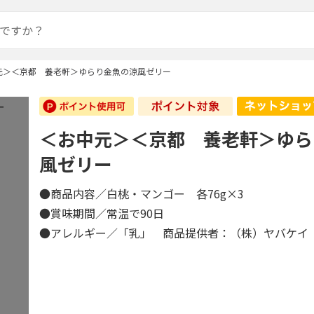
元＞＜京都 養老軒＞ゆらり金魚の涼風ゼリー
＜お中元＞＜京都 養老軒＞ゆら
風ゼリー
●商品内容／白桃・マンゴー 各76g×3
●賞味期間／常温で90日
●アレルギー／「乳」 商品提供者：（株）ヤバケイ