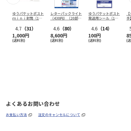
ゆうパケットポスト
レターパックライト
ゆうパケットポスト
【
ｍｉｎｉ封筒（1個
（430円）（20部セ
発送用シール（1個
手
（50枚）セット）
ット）
（20枚）セット）
ン
4.7
（31）
4.6
（80）
4.6
（14）
1,000円
8,600円
100円
8
(送料別)
(送料別)
(送料別)
(
よくあるお問い合わせ
お支払い方法
注文のキャンセルについて