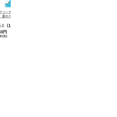
グリーティング切
【グリーティング切
レターパックプラス
＜お中元＞新
】夏のグリーティ
手】夏のグリーティ
（600円）（20部セ
なオールスタ
グ（85円）
ング（110円）
ット）
5.0
（10）
5.0
（17）
4.8
（24）
4.8
（19
50円
1,100円
12,000円
3,780円
送料別)
(送料別)
(送料別)
(送料・税込)