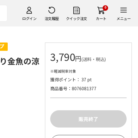
0
ログイン
注文履歴
クイック注文
カート
メニュー
3,790
円
り金魚の涼
(送料・税込)
※軽減税率対象
獲得ポイント： 37 pt
商品番号
8076081377