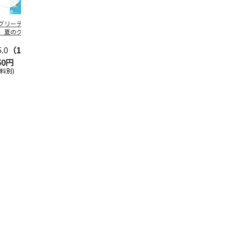
グリーティング切
【グリーティング切
レターパックプラス
＜お中元＞新
】夏のグリーティ
手】夏のグリーティ
（600円）（20部セ
なオールスタ
グ（85円）
ング（110円）
ット）
5.0
（10）
5.0
（17）
4.8
（24）
4.8
（19
50円
1,100円
12,000円
3,780円
送料別)
(送料別)
(送料別)
(送料・税込)