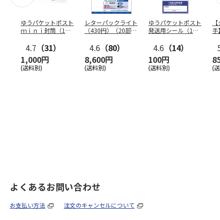
ゆうパケットポスト
レターパックライト
ゆうパケットポスト
【
ｍｉｎｉ封筒（1個
（430円）（20部セ
発送用シール（1個
手
（50枚）セット）
ット）
（20枚）セット）
ン
4.7
（31）
4.6
（80）
4.6
（14）
1,000円
8,600円
100円
8
(送料別)
(送料別)
(送料別)
(
よくあるお問い合わせ
お支払い方法
注文のキャンセルについて