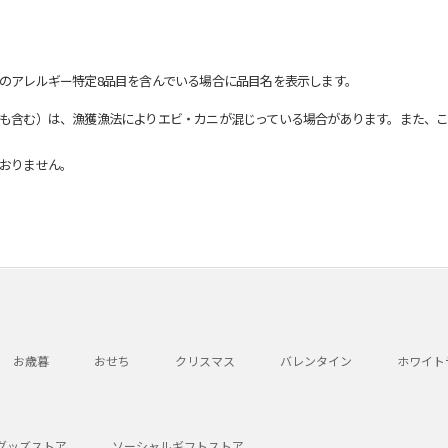
のアレルギー特定8品目を含んでいる場合に品目名を表示します。
も含む）は、漁獲漁法によりエビ・カニが混じっている場合があります。また、こ
おりません。
お歳暮
おせち
クリスマス
バレンタイン
ホワイト
グッズストア
ソーシャルギフトストア