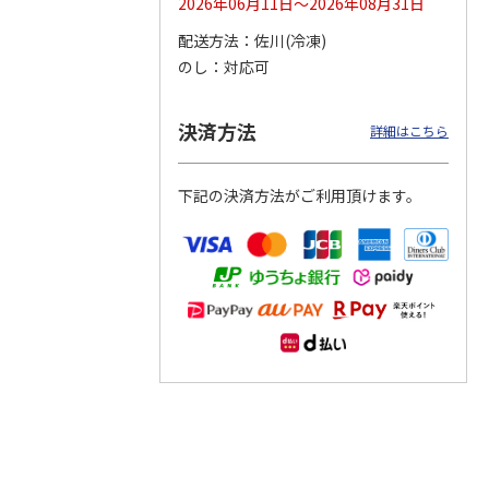
2026年06月11日～2026年08月31日
配送方法
佐川(冷凍)
つぶら
【グリーティング切
【グリーティング切
【のり式】110円普
のし
対応可
ーズ
手】ハッピーグリー
手】グリーティング
通切手・千鳥（1シ
ティング（110円）
（シンプル）（110
ート100枚）
1）
5.0
（2）
円
4.8
…
（11）
4.6
（7）
決済方法
1,100円
5,500円
11,000円
詳細はこちら
(送料別)
(送料別)
(送料別)
下記の決済方法がご利用頂けます。