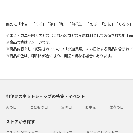
商品に「小麦」「そば」「卵」「乳」「落花生」「えび」「かに」「くるみ」
※エビ・カニを除く魚介類（これらの魚介類を原材料として製造された加工品
※商品写真はイメージです。
※商品内容として記載されていない「小道具類」はお届けする商品に含まれて
※商品の色は、印刷の都合により、実際と異なる場合があります。
郵便局のネットショップの特集・イベント
母の日
こどもの日
父の日
お中元
敬老の日
ストアから探す
切手・はがきストア
ギフトストア
食品・グルメストア