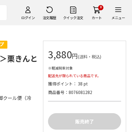
0
ログイン
注文履歴
クイック注文
カート
メニュー
3,880
円
＞栗きんと
(送料・税込)
※軽減税率対象
配送先が限られている商品です。
獲得ポイント： 38 pt
商品番号
8076081282
脚クール便（冷