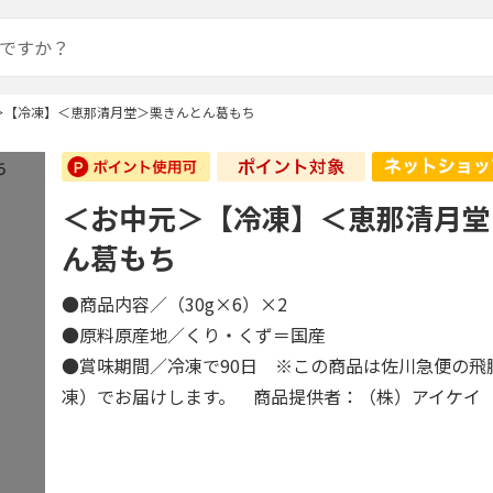
＞【冷凍】＜恵那清月堂＞栗きんとん葛もち
＜お中元＞【冷凍】＜恵那清月堂
ん葛もち
●商品内容／（30g×6）×2
●原料原産地／くり・くず＝国産
●賞味期間／冷凍で90日 ※この商品は佐川急便の飛
凍）でお届けします。 商品提供者：（株）アイケイ