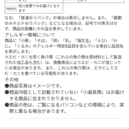
佐川急便でのお届けとなり
ます
なお、「普通ゆうパック」の場合は表示しません。また、「夏期
のみチルドゆうパック」などとなる場合は、記号での表示はせ
ず、商品内容欄にその旨を表示しています。
アレルギー情報について
商品に「小麦」「そば」「卵」「乳」「落花生」「えび」「か
に」「くるみ」のアレルギー特定8品目を含んでいる場合に品目名
を表示します。
※エビ・カニを除く魚介類（これらの魚介類を原材料として製造
された加工品も含む）は、漁獲漁法によりエビ・カニが混じって
いる場合があります。 また、これらの魚介類は、エサとしてエ
ビ・カニを食べている可能性があります。
その他
商品写真はイメージです。
商品内容として記載されていない「小道具類」はお届け
する商品に含まれておりません。
商品の色は、ご覧になるパソコンなどの環境により、実
際と異なる場合があります。