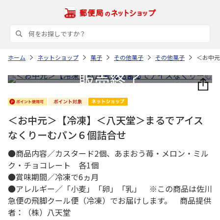
ホーム
ネットショップ
菓子
その他菓子
その他菓子
＜お中元
＜お中元＞【冷凍】＜八天堂＞まるでアイス
なくりーむパン６個詰合せ
●商品内容／カスタード2個、あまおう苺・メロン・ミル
ク・チョコレート 各1個
●賞味期間／冷凍で6ヵ月
●アレルギー／「小麦」「卵」「乳」 ※この商品は佐川
急便の飛脚クール便（冷凍）でお届けします。 商品提供
者：（株）八天堂