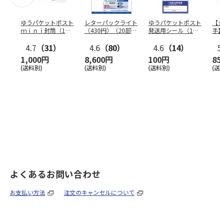
ゆうパケットポスト
レターパックライト
ゆうパケットポスト
【
ｍｉｎｉ封筒（1個
（430円）（20部セ
発送用シール（1個
手
（50枚）セット）
ット）
（20枚）セット）
ン
4.7
（31）
4.6
（80）
4.6
（14）
1,000円
8,600円
100円
8
(送料別)
(送料別)
(送料別)
(
よくあるお問い合わせ
お支払い方法
注文のキャンセルについて