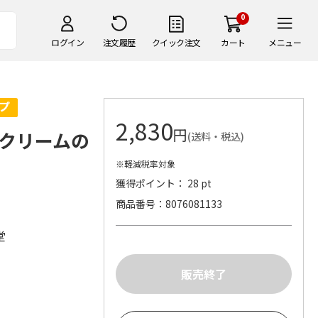
0
ログイン
注文履歴
クイック注文
カート
メニュー
2,830
円
クリームの
(送料・税込)
※軽減税率対象
獲得ポイント： 28 pt
商品番号
8076081133
堂