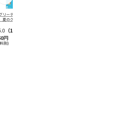
グリーティング切
【グリーティング切
レターパックプラス
＜お中元＞新
】夏のグリーティ
手】夏のグリーティ
（600円）（20部セ
なオールスタ
グ（85円）
ング（110円）
ット）
5.0
（10）
5.0
（17）
4.8
（24）
4.8
（19
50円
1,100円
12,000円
3,780円
送料別)
(送料別)
(送料別)
(送料・税込)