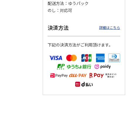
配送方法
ゆうパック
のし
対応可
つぶら
【グリーティング切
【グリーティング切
【のり式】110円普
ーズ
手】ハッピーグリー
手】グリーティング
通切手・千鳥（1シ
ティング（110円）
（シンプル）（110
ート100枚）
決済方法
詳細はこちら
1）
5.0
（2）
円
4.8
…
（11）
4.6
（7）
1,100円
5,500円
11,000円
(送料別)
(送料別)
(送料別)
下記の決済方法がご利用頂けます。