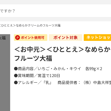
＜ひととえ＞なめらかクリームのフルーツ大福
＜お中元＞＜ひととえ＞なめらか
フルーツ大福
●商品内容／いちご・みかん・キウイ 各99g×2
●賞味期間／常温で120日
●アレルギー／「乳」 商品提供者：（株）中島大祥