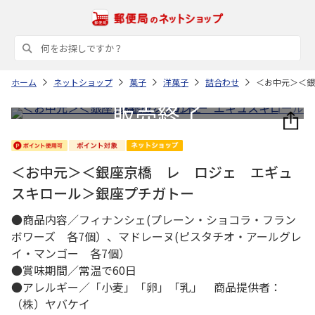
ホーム
ネットショップ
菓子
洋菓子
詰合わせ
＜お中元＞＜銀
＜お中元＞＜銀座京橋 レ ロジェ エギュ
スキロール＞銀座プチガトー
●商品内容／フィナンシェ(プレーン・ショコラ・フラン
ボワーズ 各7個）、マドレーヌ(ピスタチオ・アールグレ
イ・マンゴー 各7個）
●賞味期間／常温で60日
●アレルギー／「小麦」「卵」「乳」 商品提供者：
（株）ヤバケイ