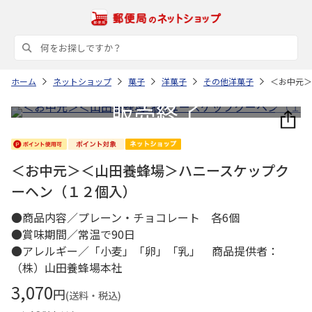
ホーム
ネットショップ
菓子
洋菓子
その他洋菓子
＜お中元＞
＜お中元＞＜山田養蜂場＞ハニースケップク
ーヘン（１２個入）
●商品内容／プレーン・チョコレート 各6個
●賞味期間／常温で90日
●アレルギー／「小麦」「卵」「乳」 商品提供者：
（株）山田養蜂場本社
3,070
円
(送料・税込)