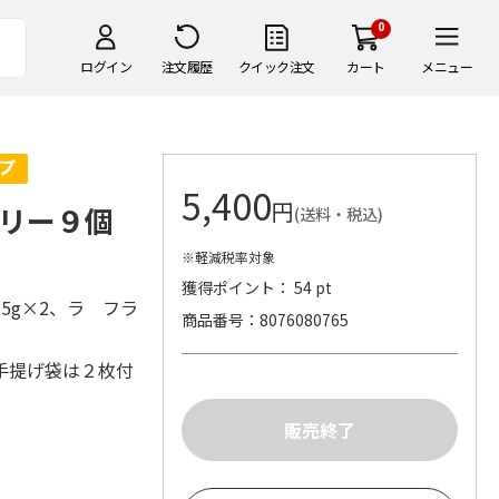
0
ログイン
注文履歴
クイック注文
カート
メニュー
5,400
円
ゼリー９個
(送料・税込)
※軽減税率対象
獲得ポイント： 54 pt
5g×2、ラ フラ
商品番号
8076080765
手提げ袋は２枚付