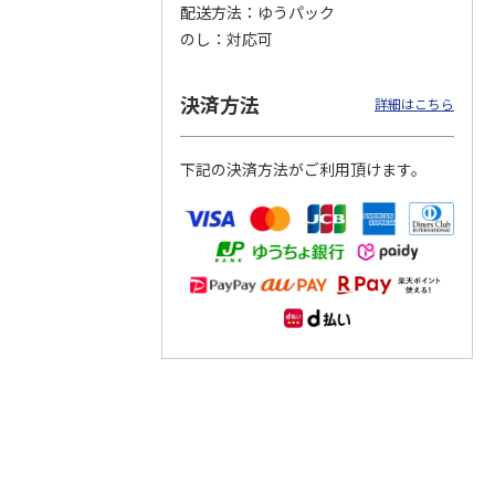
配送方法
ゆうパック
のし
対応可
つぶら
【グリーティング切
【グリーティング切
【のり式】110円普
ーズ
手】ハッピーグリー
手】グリーティング
通切手・千鳥（1シ
ティング（110円）
（シンプル）（110
ート100枚）
決済方法
詳細はこちら
1）
5.0
（2）
円
4.8
…
（11）
4.6
（7）
1,100円
5,500円
11,000円
(送料別)
(送料別)
(送料別)
下記の決済方法がご利用頂けます。