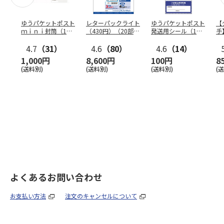
ゆうパケットポスト
レターパックライト
ゆうパケットポスト
【
ｍｉｎｉ封筒（1個
（430円）（20部セ
発送用シール（1個
手
（50枚）セット）
ット）
（20枚）セット）
ン
4.7
（31）
4.6
（80）
4.6
（14）
1,000円
8,600円
100円
8
(送料別)
(送料別)
(送料別)
(
よくあるお問い合わせ
お支払い方法
注文のキャンセルについて