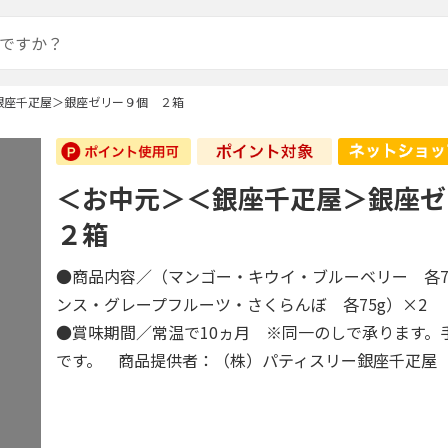
銀座千疋屋＞銀座ゼリー９個 ２箱
＜お中元＞＜銀座千疋屋＞銀座
２箱
●商品内容／（マンゴー・キウイ・ブルーベリー 各7
ンス・グレープフルーツ・さくらんぼ 各75g）×2
●賞味期間／常温で10ヵ月 ※同一のしで承ります。
です。 商品提供者：（株）パティスリー銀座千疋屋