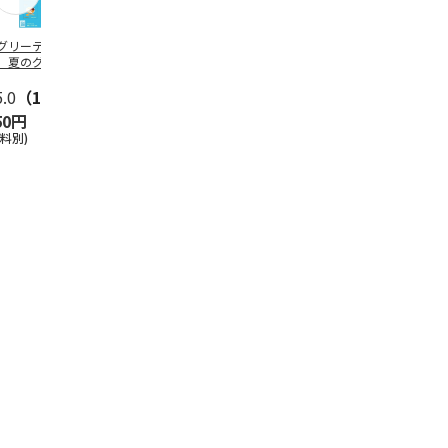
グリーティング切
【グリーティング切
レターパックプラス
＜お中元＞新
】夏のグリーティ
手】夏のグリーティ
（600円）（20部セ
なオールスタ
グ（85円）
ング（110円）
ット）
5.0
（10）
5.0
（17）
4.8
（24）
4.8
（19
50円
1,100円
12,000円
3,780円
送料別)
(送料別)
(送料別)
(送料・税込)