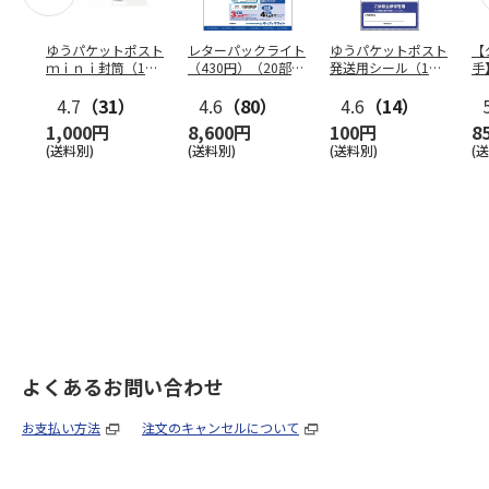
ゆうパケットポスト
レターパックライト
ゆうパケットポスト
【
ｍｉｎｉ封筒（1個
（430円）（20部セ
発送用シール（1個
手
（50枚）セット）
ット）
（20枚）セット）
ン
4.7
（31）
4.6
（80）
4.6
（14）
1,000円
8,600円
100円
8
(送料別)
(送料別)
(送料別)
(
よくあるお問い合わせ
お支払い方法
注文のキャンセルについて