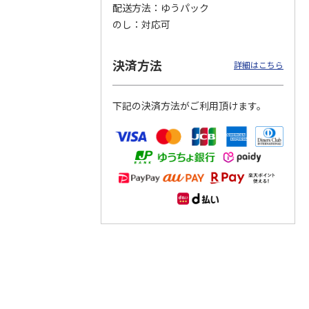
配送方法
ゆうパック
のし
対応可
つぶら
【グリーティング切
【グリーティング切
【のり式】110円普
ーズ
手】ハッピーグリー
手】グリーティング
通切手・千鳥（1シ
ティング（110円）
（シンプル）（110
ート100枚）
決済方法
詳細はこちら
1）
5.0
（2）
円
4.8
…
（11）
4.6
（7）
1,100円
5,500円
11,000円
(送料別)
(送料別)
(送料別)
下記の決済方法がご利用頂けます。