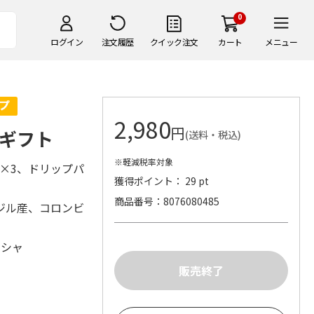
0
ログイン
注文履歴
クイック注文
カート
メニュー
2,980
円
ギフト
(送料・税込)
※軽減税率対象
l×3、ドリップパ
獲得ポイント： 29 pt
商品番号
8076080485
ジル産、コロンビ
シシャ