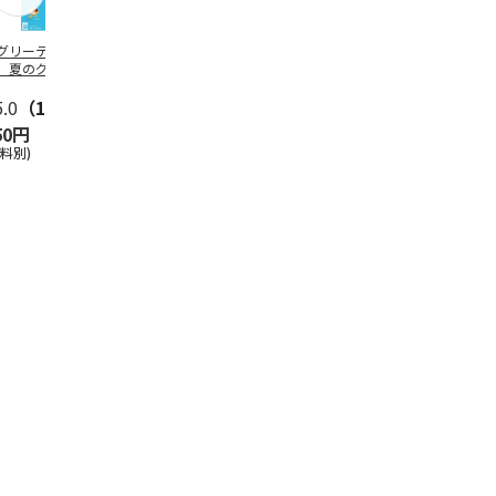
グリーティング切
【グリーティング切
レターパックプラス
＜お中元＞新
】夏のグリーティ
手】夏のグリーティ
（600円）（20部セ
なオールスタ
グ（85円）
ング（110円）
ット）
5.0
（10）
5.0
（17）
4.8
（24）
4.8
（19
50円
1,100円
12,000円
3,780円
送料別)
(送料別)
(送料別)
(送料・税込)