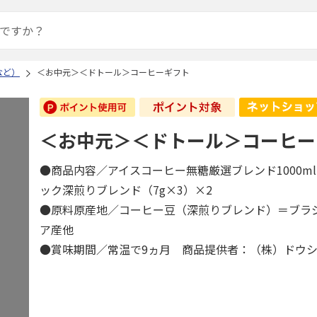
など）
＜お中元＞＜ドトール＞コーヒーギフト
＜お中元＞＜ドトール＞コーヒー
●商品内容／アイスコーヒー無糖厳選ブレンド1000m
ック深煎りブレンド（7g×3）×2
●原料原産地／コーヒー豆（深煎りブレンド）＝ブラ
ア産他
●賞味期間／常温で9ヵ月 商品提供者：（株）ドウ