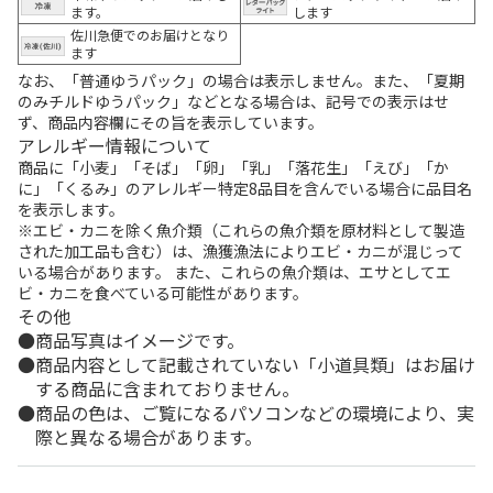
ます。
します
佐川急便でのお届けとなり
ます
なお、「普通ゆうパック」の場合は表示しません。また、「夏期
のみチルドゆうパック」などとなる場合は、記号での表示はせ
ず、商品内容欄にその旨を表示しています。
アレルギー情報について
商品に「小麦」「そば」「卵」「乳」「落花生」「えび」「か
に」「くるみ」のアレルギー特定8品目を含んでいる場合に品目名
を表示します。
※エビ・カニを除く魚介類（これらの魚介類を原材料として製造
された加工品も含む）は、漁獲漁法によりエビ・カニが混じって
いる場合があります。 また、これらの魚介類は、エサとしてエ
ビ・カニを食べている可能性があります。
その他
商品写真はイメージです。
商品内容として記載されていない「小道具類」はお届け
する商品に含まれておりません。
商品の色は、ご覧になるパソコンなどの環境により、実
際と異なる場合があります。