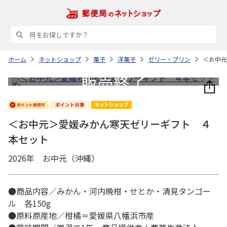
ホーム
ネットショップ
菓子
洋菓子
ゼリー・プリン
＜お中元
＜お中元＞愛媛みかん寒天ゼリーギフト ４
本セット
2026年 お中元（沖縄）
●商品内容／みかん・河内晩柑・せとか・清見タンゴー
ル 各150g
●原料原産地／柑橘＝愛媛県八幡浜市産