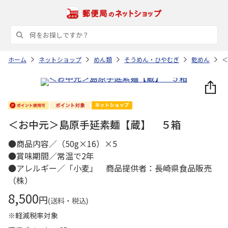
ホーム
ネットショップ
めん類
そうめん・ひやむぎ
乾めん
＜
＜お中元＞島原手延素麺【蔵】 ５箱
●商品内容／（50g×16）×5
●賞味期間／常温で2年
●アレルギー／「小麦」 商品提供者：長崎県食品販売
（株）
8,500
円
(送料・税込)
※軽減税率対象