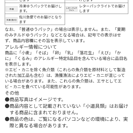
冷凍ゆうパックでお届けし
レターパックライトでお届け
ます。
します
佐川急便でのお届けとなり
ます
なお、「普通ゆうパック」の場合は表示しません。また、「夏期
のみチルドゆうパック」などとなる場合は、記号での表示はせ
ず、商品内容欄にその旨を表示しています。
アレルギー情報について
商品に「小麦」「そば」「卵」「乳」「落花生」「えび」「か
に」「くるみ」のアレルギー特定8品目を含んでいる場合に品目名
を表示します。
※エビ・カニを除く魚介類（これらの魚介類を原材料として製造
された加工品も含む）は、漁獲漁法によりエビ・カニが混じって
いる場合があります。 また、これらの魚介類は、エサとしてエ
ビ・カニを食べている可能性があります。
その他
商品写真はイメージです。
商品内容として記載されていない「小道具類」はお届け
する商品に含まれておりません。
商品の色は、ご覧になるパソコンなどの環境により、実
際と異なる場合があります。