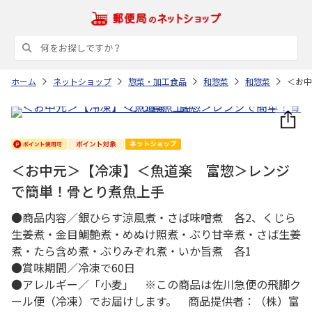
ホーム
ネットショップ
惣菜・加工食品
和惣菜
和惣菜
＜お中
＜お中元＞【冷凍】＜魚道楽 富惣＞レンジ
で簡単！骨とり煮魚上手
●商品内容／銀ひらす涼風煮・さば味噌煮 各2、くじら
生姜煮・金目鯛艶煮・めぬけ照煮・ぶり甘辛煮・さば生姜
煮・たら含め煮・ぶりみぞれ煮・いか旨煮 各1
●賞味期間／冷凍で60日
●アレルギー／「小麦」 ※この商品は佐川急便の飛脚ク
ール便（冷凍）でお届けします。 商品提供者：（株）富