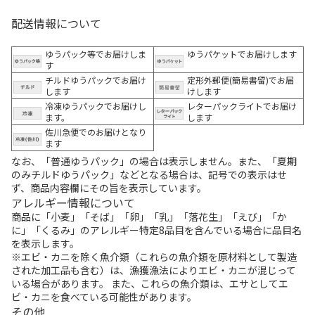
配送情報について
ゆうパック等でお届けしま
ゆうパケットでお届けします
す
チルドゆうパックでお届け
定形外郵便(簡易書留)でお届
します
けします
冷凍ゆうパックでお届けし
レターパックライトでお届け
ます。
します
佐川急便でのお届けとなり
ます
なお、「普通ゆうパック」の場合は表示しません。また、「夏期
のみチルドゆうパック」などとなる場合は、記号での表示はせ
ず、商品内容欄にその旨を表示しています。
アレルギー情報について
商品に「小麦」「そば」「卵」「乳」「落花生」「えび」「か
に」「くるみ」のアレルギー特定8品目を含んでいる場合に品目名
を表示します。
※エビ・カニを除く魚介類（これらの魚介類を原材料として製造
された加工品も含む）は、漁獲漁法によりエビ・カニが混じって
いる場合があります。 また、これらの魚介類は、エサとしてエ
ビ・カニを食べている可能性があります。
その他