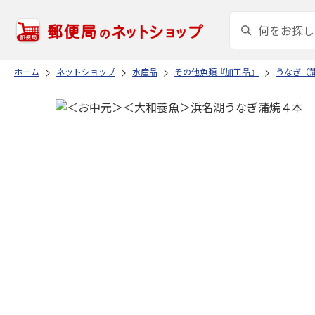
ホーム
ネットショップ
水産品
その他魚類『加工品』
うなぎ（