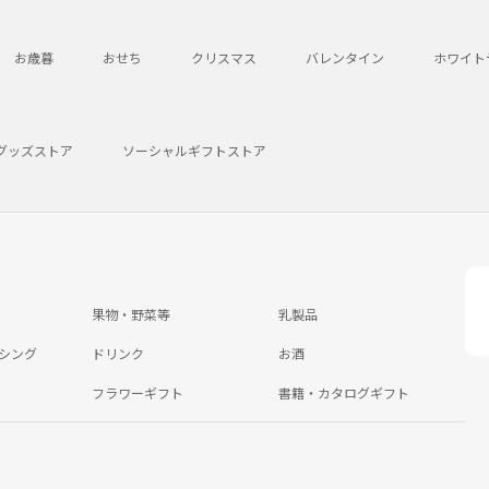
お歳暮
おせち
クリスマス
バレンタイン
ホワイト
グッズストア
ソーシャルギフトストア
果物・野菜等
乳製品
シング
ドリンク
お酒
フラワーギフト
書籍・カタログギフト