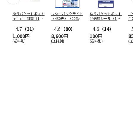
ゆうパケットポスト
レターパックライト
ゆうパケットポスト
【
ｍｉｎｉ封筒（1個
（430円）（20部セ
発送用シール（1個
手
（50枚）セット）
ット）
（20枚）セット）
ン
4.7
（31）
4.6
（80）
4.6
（14）
1,000円
8,600円
100円
8
(送料別)
(送料別)
(送料別)
(