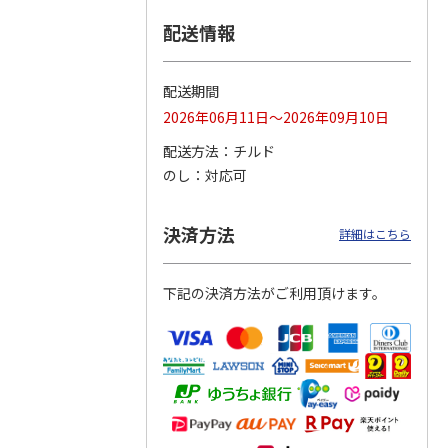
配送情報
つぶら
【グリーティング切
【グリーティング切
【のり式】110円普
ーズ
手】ハッピーグリー
手】グリーティング
通切手・千鳥（1シ
ティング（110円）
（シンプル）（110
ート100枚）
配送期間
1）
5.0
（2）
円
4.8
…
（11）
4.6
（7）
2026年06月11日～2026年09月10日
1,100円
5,500円
11,000円
(送料別)
(送料別)
(送料別)
配送方法
チルド
のし
対応可
決済方法
詳細はこちら
下記の決済方法がご利用頂けます。