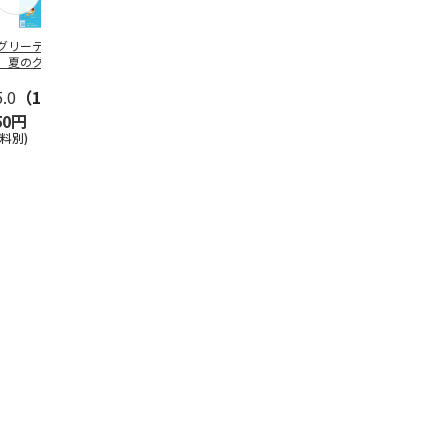
グリーティング切
【グリーティング切
レターパックプラス
＜お中元＞新
】夏のグリーティ
手】夏のグリーティ
（600円）（20部セ
なオールスタ
グ（85円）
ング（110円）
ット）
5.0
（10）
5.0
（17）
4.8
（24）
4.8
（19
50円
1,100円
12,000円
3,780円
送料別)
(送料別)
(送料別)
(送料・税込)