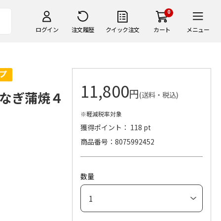
0
ログイン
注文履歴
クイック注文
カート
メニュー
11,800
円
なぎ蒲焼４
(送料・税込)
※軽減税率対象
獲得ポイント： 118 pt
商品番号
8075992452
数量
）