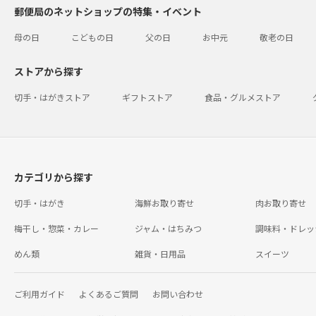
郵便局のネットショップの特集・イベント
母の日
こどもの日
父の日
お中元
敬老の日
ストアから探す
切手・はがきストア
ギフトストア
食品・グルメストア
カテゴリから探す
切手・はがき
海鮮お取り寄せ
肉お取り寄せ
梅干し・惣菜・カレー
ジャム・はちみつ
調味料・ドレッ
めん類
雑貨・日用品
スイーツ
ご利用ガイド
よくあるご質問
お問い合わせ