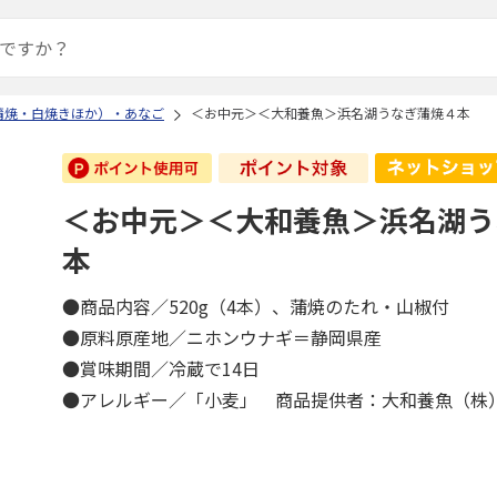
蒲焼・白焼きほか）・あなご
＜お中元＞＜大和養魚＞浜名湖うなぎ蒲焼４本
＜お中元＞＜大和養魚＞浜名湖う
本
●商品内容／520g（4本）、蒲焼のたれ・山椒付
●原料原産地／ニホンウナギ＝静岡県産
●賞味期間／冷蔵で14日
●アレルギー／「小麦」 商品提供者：大和養魚（株