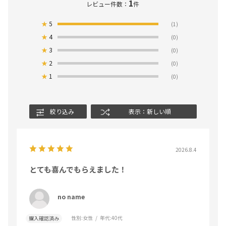
1
レビュー件数：
件
★
5
(1)
★
4
(0)
★
3
(0)
★
2
(0)
★
1
(0)
絞り込み
表示：新しい順
2026.8.4
とても喜んでもらえました！
no name
性別:
女性
年代:
40代
購入確認済み