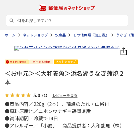
ホーム
ネットショップ
水産品
その他魚類『加工品』
うなぎ（蒲
＜お中元＞＜大和養魚＞浜名湖うなぎ蒲焼２
本
5.0
（1）
レビューを見る
●商品内容／220g（2本）、蒲焼のたれ・山椒付
●原料原産地／ニホンウナギ＝静岡県産
●賞味期間／冷蔵で14日
●アレルギー／「小麦」 商品提供者：大和養魚（株）