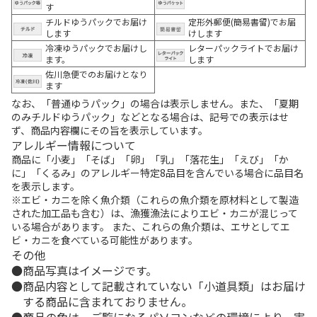
す
チルドゆうパックでお届け
定形外郵便(簡易書留)でお届
します
けします
冷凍ゆうパックでお届けし
レターパックライトでお届け
ます。
します
佐川急便でのお届けとなり
ます
なお、「普通ゆうパック」の場合は表示しません。また、「夏期
のみチルドゆうパック」などとなる場合は、記号での表示はせ
ず、商品内容欄にその旨を表示しています。
アレルギー情報について
商品に「小麦」「そば」「卵」「乳」「落花生」「えび」「か
に」「くるみ」のアレルギー特定8品目を含んでいる場合に品目名
を表示します。
※エビ・カニを除く魚介類（これらの魚介類を原材料として製造
された加工品も含む）は、漁獲漁法によりエビ・カニが混じって
いる場合があります。 また、これらの魚介類は、エサとしてエ
ビ・カニを食べている可能性があります。
その他
商品写真はイメージです。
商品内容として記載されていない「小道具類」はお届け
する商品に含まれておりません。