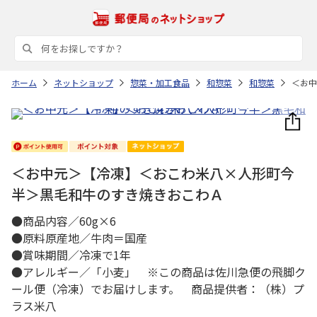
ホーム
ネットショップ
惣菜・加工食品
和惣菜
和惣菜
＜お中
＜お中元＞【冷凍】＜おこわ米八×人形町今
半＞黒毛和牛のすき焼きおこわＡ
●商品内容／60g×6
●原料原産地／牛肉＝国産
●賞味期間／冷凍で1年
●アレルギー／「小麦」 ※この商品は佐川急便の飛脚ク
ール便（冷凍）でお届けします。 商品提供者：（株）プ
ラス米八