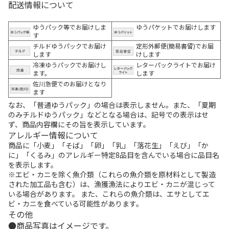
配送情報について
ゆうパック等でお届けしま
ゆうパケットでお届けします
す
チルドゆうパックでお届け
定形外郵便(簡易書留)でお届
します
けします
冷凍ゆうパックでお届けし
レターパックライトでお届け
ます。
します
佐川急便でのお届けとなり
ます
なお、「普通ゆうパック」の場合は表示しません。また、「夏期
のみチルドゆうパック」などとなる場合は、記号での表示はせ
ず、商品内容欄にその旨を表示しています。
アレルギー情報について
商品に「小麦」「そば」「卵」「乳」「落花生」「えび」「か
に」「くるみ」のアレルギー特定8品目を含んでいる場合に品目名
を表示します。
※エビ・カニを除く魚介類（これらの魚介類を原材料として製造
された加工品も含む）は、漁獲漁法によりエビ・カニが混じって
いる場合があります。 また、これらの魚介類は、エサとしてエ
ビ・カニを食べている可能性があります。
その他
商品写真はイメージです。