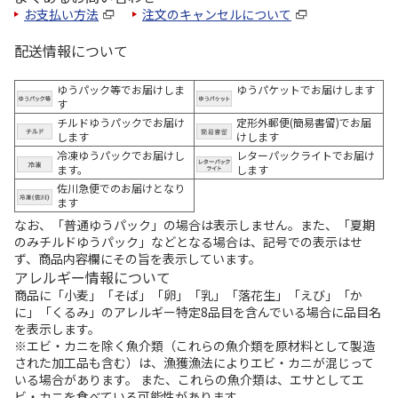
お支払い方法
注文のキャンセルについて
配送情報について
ゆうパック等でお届けしま
ゆうパケットでお届けします
す
チルドゆうパックでお届け
定形外郵便(簡易書留)でお届
します
けします
冷凍ゆうパックでお届けし
レターパックライトでお届け
ます。
します
佐川急便でのお届けとなり
ます
なお、「普通ゆうパック」の場合は表示しません。また、「夏期
のみチルドゆうパック」などとなる場合は、記号での表示はせ
ず、商品内容欄にその旨を表示しています。
アレルギー情報について
商品に「小麦」「そば」「卵」「乳」「落花生」「えび」「か
に」「くるみ」のアレルギー特定8品目を含んでいる場合に品目名
を表示します。
※エビ・カニを除く魚介類（これらの魚介類を原材料として製造
された加工品も含む）は、漁獲漁法によりエビ・カニが混じって
いる場合があります。 また、これらの魚介類は、エサとしてエ
ビ・カニを食べている可能性があります。