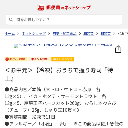
ホーム
ネットショップ
惣菜・加工食品
和惣菜
和惣菜
＜お中
＜お中元＞【冷凍】おうちで握り寿司『特
上』
●商品内容／本鮪（大トロ・中トロ・赤身 各
12g×5）、イカ・ホタテ・サーモントラウト 各
12g×5、厚焼玉子ハーフカット260g、おろし本わさび
（チューブ）25g、しゃり玉10貫×3
●賞味期間／冷凍で11日
●アレルギー／「小麦」「卵」 ※この商品は佐川急便の