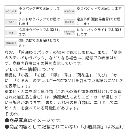
ゆうパック等でお届けしま
ゆうパケットでお届けします
す
チルドゆうパックでお届け
定形外郵便(簡易書留)でお届
します
けします
冷凍ゆうパックでお届けし
レターパックライトでお届け
ます。
します
佐川急便でのお届けとなり
ます
なお、「普通ゆうパック」の場合は表示しません。また、「夏期
のみチルドゆうパック」などとなる場合は、記号での表示はせ
ず、商品内容欄にその旨を表示しています。
アレルギー情報について
商品に「小麦」「そば」「卵」「乳」「落花生」「えび」「か
に」「くるみ」のアレルギー特定8品目を含んでいる場合に品目名
を表示します。
※エビ・カニを除く魚介類（これらの魚介類を原材料として製造
された加工品も含む）は、漁獲漁法によりエビ・カニが混じって
いる場合があります。 また、これらの魚介類は、エサとしてエ
ビ・カニを食べている可能性があります。
その他
商品写真はイメージです。
商品内容として記載されていない「小道具類」はお届け