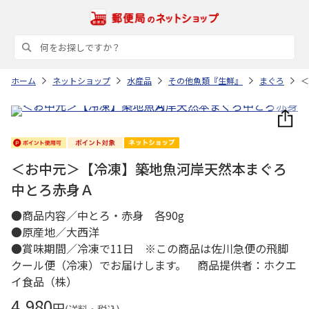
ホーム
ネットショップ
水産品
その他魚類『生鮮』
まぐろ
＜
＜お中元＞【冷凍】築地魚河岸天然本まぐろ
中とろ赤身Ａ
●商品内容／中とろ・赤身 各90g
●原産地／大西洋
●賞味期間／冷凍で11日 ※この商品は佐川急便の飛脚
クール便（冷凍）でお届けします。 商品提供者：ホクエ
イ食品（株）
4,980
円