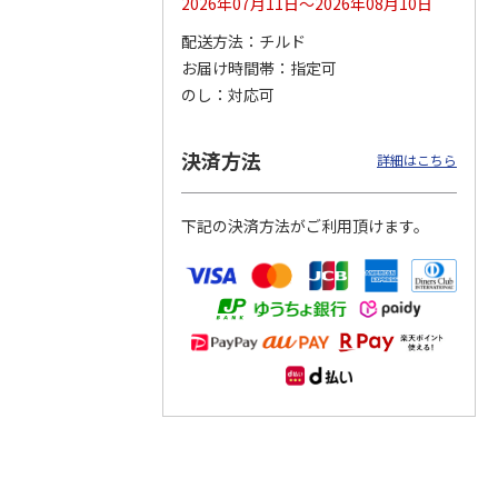
2026年07月11日～2026年08月10日
配送方法
チルド
つぶら
【グリーティング切
【グリーティング切
【のり式】110円普
お届け時間帯
指定可
ーズ
手】ハッピーグリー
手】グリーティング
通切手・千鳥（1シ
ティング（110円）
（シンプル）（110
ート100枚）
のし
対応可
1）
5.0
（2）
円
4.8
…
（11）
4.6
（7）
1,100円
5,500円
11,000円
(送料別)
(送料別)
(送料別)
決済方法
詳細はこちら
下記の決済方法がご利用頂けます。