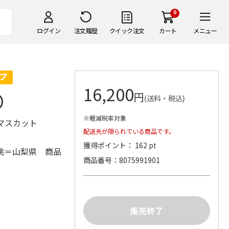
0
ログイン
注文履歴
クイック注文
カート
メニュー
16,200
円
）
(送料・税込)
※軽減税率対象
ンマスカット
配送先が限られている商品です。
獲得ポイント： 162 pt
桃＝山梨県 商品
商品番号
8075991901