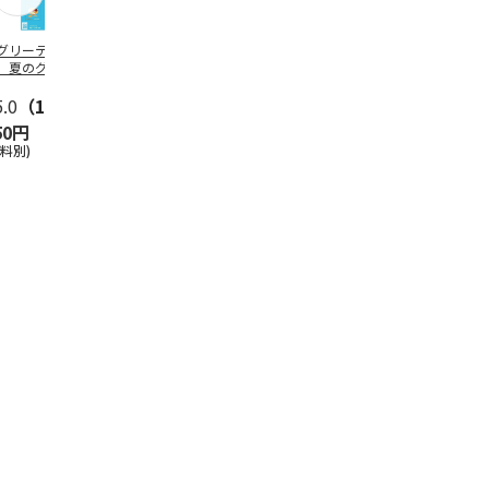
グリーティング切
【グリーティング切
レターパックプラス
＜お中元＞新
】夏のグリーティ
手】夏のグリーティ
（600円）（20部セ
なオールスタ
グ（85円）
ング（110円）
ット）
5.0
（10）
5.0
（17）
4.8
（24）
4.8
（19
50円
1,100円
12,000円
3,780円
送料別)
(送料別)
(送料別)
(送料・税込)