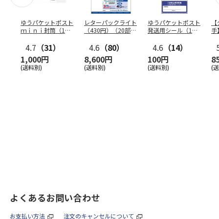
ゆうパケットポスト
レターパックライト
ゆうパケットポスト
【
ｍｉｎｉ封筒（1個
（430円）（20部セ
発送用シール（1個
手
（50枚）セット）
ット）
（20枚）セット）
ン
4.7
（31）
4.6
（80）
4.6
（14）
1,000円
8,600円
100円
8
(送料別)
(送料別)
(送料別)
(
よくあるお問い合わせ
お支払い方法
注文のキャンセルについて