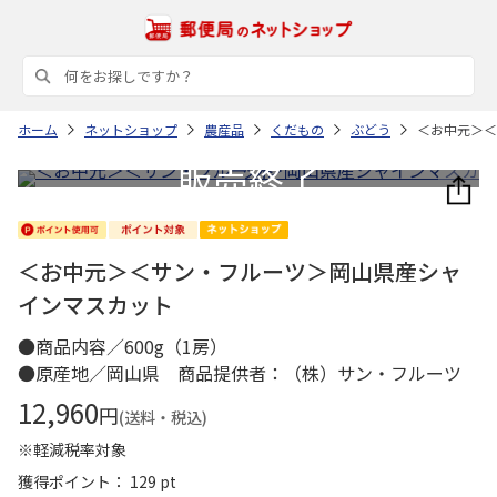
ホーム
ネットショップ
農産品
くだもの
ぶどう
＜お中元＞＜
＜お中元＞＜サン・フルーツ＞岡山県産シャ
インマスカット
●商品内容／600g（1房）
●原産地／岡山県 商品提供者：（株）サン・フルーツ
12,960
円
(送料・税込)
※軽減税率対象
獲得ポイント： 129 pt