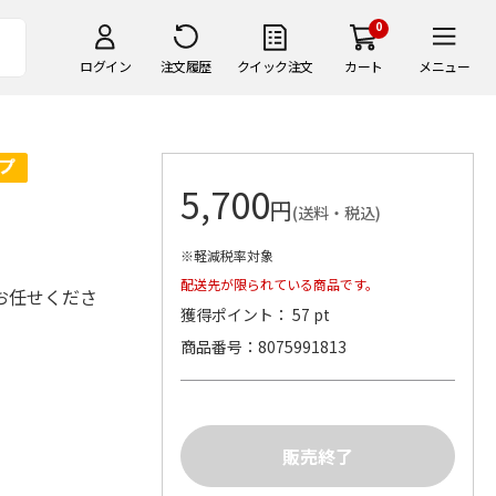
0
ログイン
注文履歴
クイック注文
カート
メニュー
5,700
円
(送料・税込)
※軽減税率対象
配送先が限られている商品です。
お任せくださ
獲得ポイント： 57 pt
商品番号
8075991813