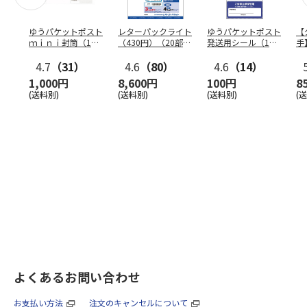
ゆうパケットポスト
レターパックライト
ゆうパケットポスト
【
ｍｉｎｉ封筒（1個
（430円）（20部セ
発送用シール（1個
手
（50枚）セット）
ット）
（20枚）セット）
ン
4.7
（31）
4.6
（80）
4.6
（14）
1,000円
8,600円
100円
8
(送料別)
(送料別)
(送料別)
(
よくあるお問い合わせ
お支払い方法
注文のキャンセルについて