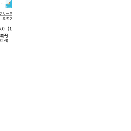
グリーティング切
【グリーティング切
レターパックプラス
＜お中元＞新
】夏のグリーティ
手】夏のグリーティ
（600円）（20部セ
なオールスタ
グ（85円）
ング（110円）
ット）
5.0
（10）
5.0
（17）
4.8
（24）
4.8
（19
50円
1,100円
12,000円
3,780円
送料別)
(送料別)
(送料別)
(送料・税込)