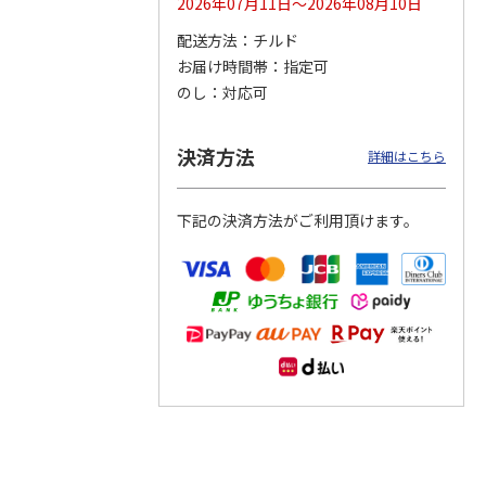
2026年07月11日～2026年08月10日
配送方法
チルド
つぶら
【グリーティング切
【グリーティング切
【のり式】110円普
お届け時間帯
指定可
ーズ
手】ハッピーグリー
手】グリーティング
通切手・千鳥（1シ
ティング（110円）
（シンプル）（110
ート100枚）
のし
対応可
1）
5.0
（2）
円
4.8
…
（11）
4.6
（7）
1,100円
5,500円
11,000円
(送料別)
(送料別)
(送料別)
決済方法
詳細はこちら
下記の決済方法がご利用頂けます。