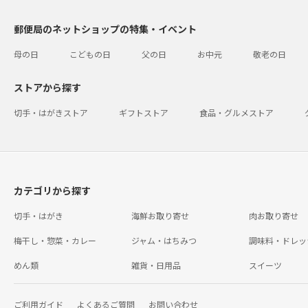
郵便局のネットショップの特集・イベント
母の日
こどもの日
父の日
お中元
敬老の日
ストアから探す
切手・はがきストア
ギフトストア
食品・グルメストア
カテゴリから探す
切手・はがき
海鮮お取り寄せ
肉お取り寄せ
梅干し・惣菜・カレー
ジャム・はちみつ
調味料・ドレッ
めん類
雑貨・日用品
スイーツ
ご利用ガイド
よくあるご質問
お問い合わせ