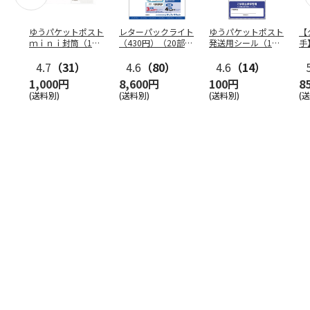
ゆうパケットポスト
レターパックライト
ゆうパケットポスト
【
ｍｉｎｉ封筒（1個
（430円）（20部セ
発送用シール（1個
手
（50枚）セット）
ット）
（20枚）セット）
ン
4.7
（31）
4.6
（80）
4.6
（14）
1,000円
8,600円
100円
8
(送料別)
(送料別)
(送料別)
(