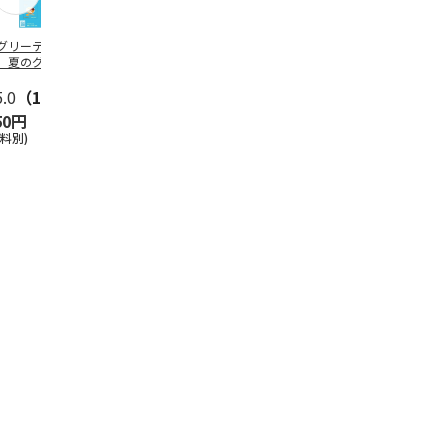
グリーティング切
【グリーティング切
レターパックプラス
＜お中元＞新
】夏のグリーティ
手】夏のグリーティ
（600円）（20部セ
なオールスタ
グ（85円）
ング（110円）
ット）
5.0
（10）
5.0
（17）
4.8
（24）
4.8
（19
50円
1,100円
12,000円
3,780円
送料別)
(送料別)
(送料別)
(送料・税込)