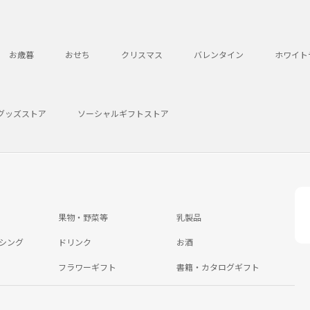
お歳暮
おせち
クリスマス
バレンタイン
ホワイト
グッズストア
ソーシャルギフトストア
果物・野菜等
乳製品
シング
ドリンク
お酒
フラワーギフト
書籍・カタログギフト