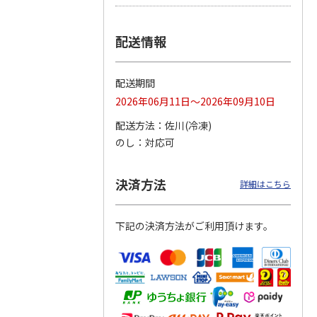
つぶら
【グリーティング切
【グリーティング切
【のり式】110円普
配送情報
ーズ
手】ハッピーグリー
手】グリーティング
通切手・千鳥（1シ
ティング（110円）
（シンプル）（110
ート100枚）
1）
5.0
（2）
円
4.8
…
（11）
4.6
（7）
配送期間
1,100円
5,500円
11,000円
(送料別)
(送料別)
(送料別)
2026年06月11日～2026年09月10日
配送方法
佐川(冷凍)
のし
対応可
決済方法
詳細はこちら
下記の決済方法がご利用頂けます。