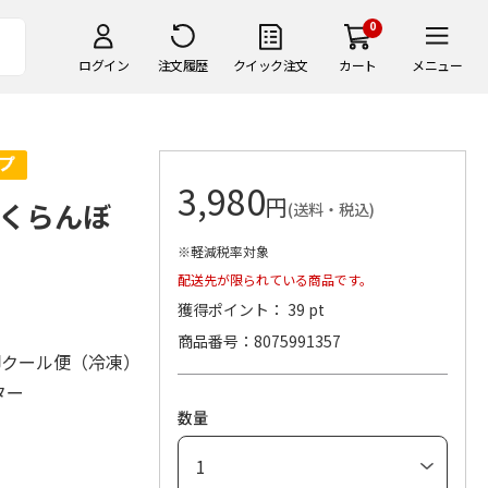
0
ログイン
注文履歴
クイック注文
カート
メニュー
3,980
円
くらんぼ
(送料・税込)
※軽減税率対象
配送先が限られている商品です。
獲得ポイント： 39 pt
商品番号
8075991357
脚クール便（冷凍）
ター
数量