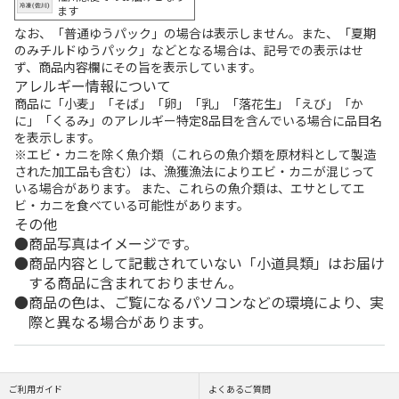
ます
なお、「普通ゆうパック」の場合は表示しません。また、「夏期
のみチルドゆうパック」などとなる場合は、記号での表示はせ
ず、商品内容欄にその旨を表示しています。
アレルギー情報について
商品に「小麦」「そば」「卵」「乳」「落花生」「えび」「か
に」「くるみ」のアレルギー特定8品目を含んでいる場合に品目名
を表示します。
※エビ・カニを除く魚介類（これらの魚介類を原材料として製造
された加工品も含む）は、漁獲漁法によりエビ・カニが混じって
いる場合があります。 また、これらの魚介類は、エサとしてエ
ビ・カニを食べている可能性があります。
その他
商品写真はイメージです。
商品内容として記載されていない「小道具類」はお届け
する商品に含まれておりません。
商品の色は、ご覧になるパソコンなどの環境により、実
際と異なる場合があります。
ご利用ガイド
よくあるご質問