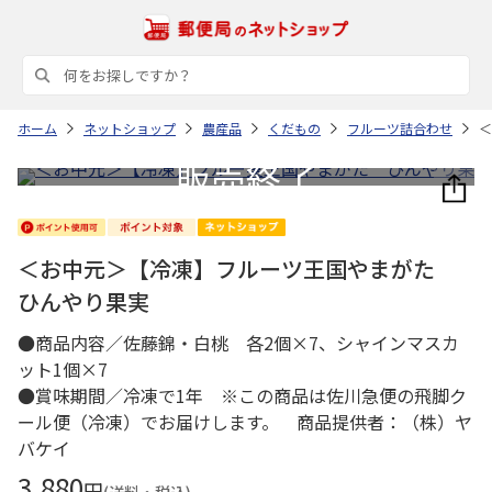
ホーム
ネットショップ
農産品
くだもの
フルーツ詰合わせ
＜
＜お中元＞【冷凍】フルーツ王国やまがた
ひんやり果実
●商品内容／佐藤錦・白桃 各2個×7、シャインマスカ
ット1個×7
●賞味期間／冷凍で1年 ※この商品は佐川急便の飛脚ク
ール便（冷凍）でお届けします。 商品提供者：（株）ヤ
バケイ
3,880
円