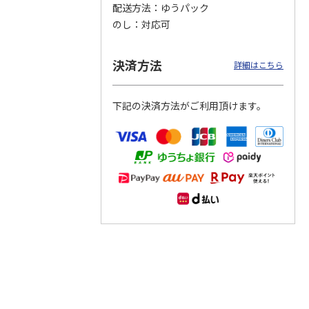
配送方法
ゆうパック
のし
対応可
つぶら
【グリーティング切
【グリーティング切
【のり式】110円普
ーズ
手】ハッピーグリー
手】グリーティング
通切手・千鳥（1シ
ティング（110円）
（シンプル）（110
ート100枚）
決済方法
詳細はこちら
1）
5.0
（2）
円
4.8
…
（11）
4.6
（7）
1,100円
5,500円
11,000円
(送料別)
(送料別)
(送料別)
下記の決済方法がご利用頂けます。