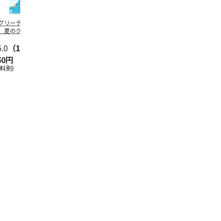
グリーティング切
【グリーティング切
レターパックプラス
＜お中元＞新
】夏のグリーティ
手】夏のグリーティ
（600円）（20部セ
なオールスタ
グ（85円）
ング（110円）
ット）
5.0
（10）
5.0
（17）
4.8
（24）
4.8
（19
50円
1,100円
12,000円
3,780円
送料別)
(送料別)
(送料別)
(送料・税込)