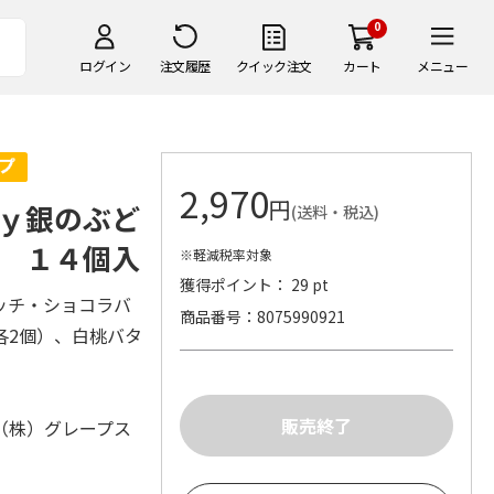
0
ログイン
注文履歴
クイック注文
カート
メニュー
2,970
円
ｙ銀のぶど
(送料・税込)
 １４個入
※軽減税率対象
獲得ポイント： 29 pt
ッチ・ショコラバ
商品番号
8075990921
各2個）、白桃バタ
（株）グレープス