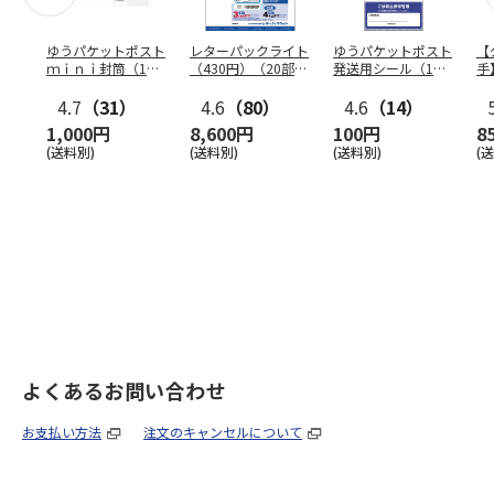
ゆうパケットポスト
レターパックライト
ゆうパケットポスト
【
ｍｉｎｉ封筒（1個
（430円）（20部セ
発送用シール（1個
手
（50枚）セット）
ット）
（20枚）セット）
ン
4.7
（31）
4.6
（80）
4.6
（14）
1,000円
8,600円
100円
8
(送料別)
(送料別)
(送料別)
(
よくあるお問い合わせ
お支払い方法
注文のキャンセルについて