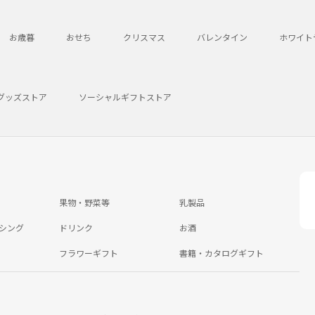
お歳暮
おせち
クリスマス
バレンタイン
ホワイト
グッズストア
ソーシャルギフトストア
果物・野菜等
乳製品
シング
ドリンク
お酒
フラワーギフト
書籍・カタログギフト