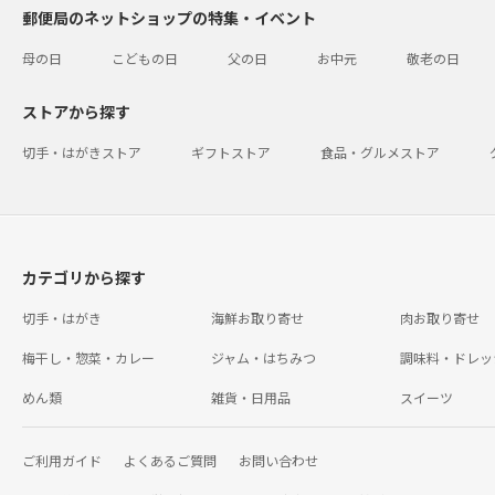
郵便局のネットショップの特集・イベント
母の日
こどもの日
父の日
お中元
敬老の日
ストアから探す
切手・はがきストア
ギフトストア
食品・グルメストア
カテゴリから探す
切手・はがき
海鮮お取り寄せ
肉お取り寄せ
梅干し・惣菜・カレー
ジャム・はちみつ
調味料・ドレッ
めん類
雑貨・日用品
スイーツ
ご利用ガイド
よくあるご質問
お問い合わせ