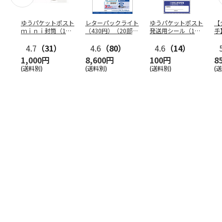
ゆうパケットポスト
レターパックライト
ゆうパケットポスト
【
ｍｉｎｉ封筒（1個
（430円）（20部セ
発送用シール（1個
手
（50枚）セット）
ット）
（20枚）セット）
ン
4.7
（31）
4.6
（80）
4.6
（14）
1,000円
8,600円
100円
8
(送料別)
(送料別)
(送料別)
(