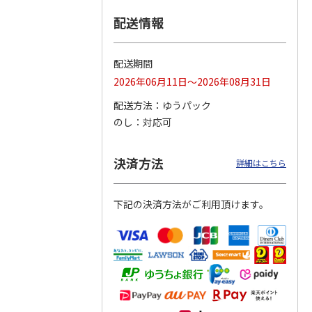
配送情報
つぶら
【グリーティング切
【グリーティング切
【のり式】110円普
ーズ
手】ハッピーグリー
手】グリーティング
通切手・千鳥（1シ
ティング（110円）
（シンプル）（110
ート100枚）
配送期間
1）
5.0
（2）
円
4.8
…
（11）
4.6
（7）
2026年06月11日～2026年08月31日
1,100円
5,500円
11,000円
(送料別)
(送料別)
(送料別)
配送方法
ゆうパック
のし
対応可
決済方法
詳細はこちら
下記の決済方法がご利用頂けます。