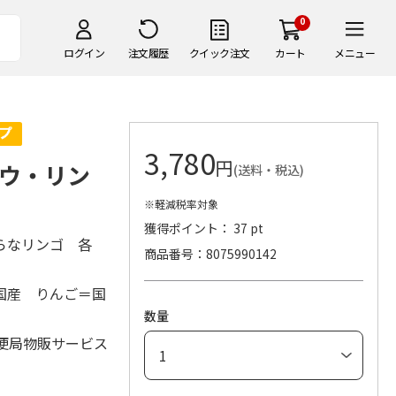
0
ログイン
注文履歴
クイック注文
カート
メニュー
3,780
円
ウ・リン
(送料・税込)
※軽減税率対象
獲得ポイント： 37 pt
らなリンゴ 各
商品番号
8075990142
国産 りんご＝国
数量
便局物販サービス