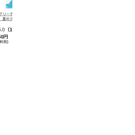
グリーティング切
【グリーティング切
レターパックプラス
＜お中元＞新
】夏のグリーティ
手】夏のグリーティ
（600円）（20部セ
なオールスタ
グ（85円）
ング（110円）
ット）
5.0
（10）
5.0
（17）
4.8
（24）
4.8
（19
50円
1,100円
12,000円
3,780円
送料別)
(送料別)
(送料別)
(送料・税込)