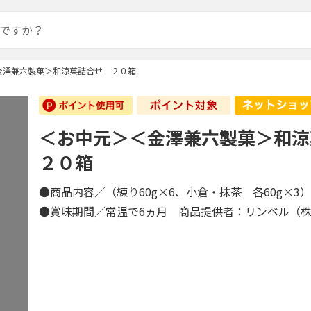
金澤兼六製菓＞和涼菓詰合せ ２０箱
＜お中元＞＜金澤兼六製菓＞和
２０箱
●商品内容／（練り60g×6、小倉・抹茶 各60g×3
●賞味期間／常温で6ヵ月 商品提供者：リンベル（