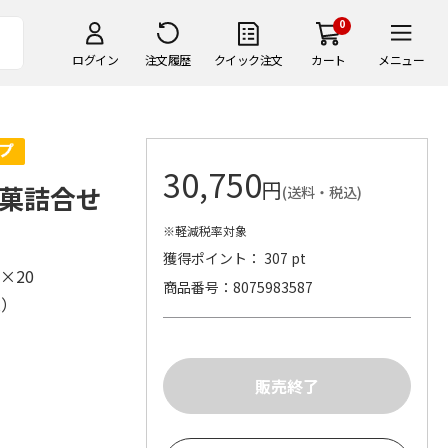
0
ログイン
注文履歴
クイック注文
カート
メニュー
30,750
円
涼菓詰合せ
(送料・税込)
※軽減税率対象
獲得ポイント： 307 pt
）×20
商品番号
8075983587
株）