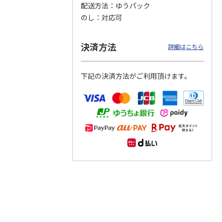
配送方法
ゆうパック
のし
対応可
つぶら
【グリーティング切
【グリーティング切
【のり式】110円普
ーズ
手】ハッピーグリー
手】グリーティング
通切手・千鳥（1シ
ティング（110円）
（シンプル）（110
ート100枚）
決済方法
詳細はこちら
1）
5.0
（2）
円
4.8
…
（11）
4.6
（7）
1,100円
5,500円
11,000円
(送料別)
(送料別)
(送料別)
下記の決済方法がご利用頂けます。