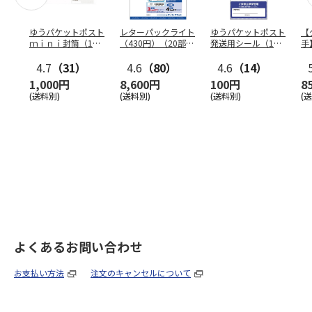
ゆうパケットポスト
レターパックライト
ゆうパケットポスト
【
ｍｉｎｉ封筒（1個
（430円）（20部セ
発送用シール（1個
手
（50枚）セット）
ット）
（20枚）セット）
ン
4.7
（31）
4.6
（80）
4.6
（14）
1,000円
8,600円
100円
8
(送料別)
(送料別)
(送料別)
(
よくあるお問い合わせ
お支払い方法
注文のキャンセルについて