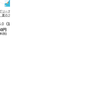
グリーティング切
【グリーティング切
レターパックプラス
＜お中元＞新
】夏のグリーティ
手】夏のグリーティ
（600円）（20部セ
なオールスタ
グ（85円）
ング（110円）
ット）
5.0
（10）
5.0
（17）
4.8
（24）
4.8
（19
50円
1,100円
12,000円
3,780円
送料別)
(送料別)
(送料別)
(送料・税込)