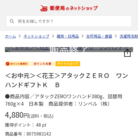
ホーム
ネットショップ
雑貨・日用品
台所用品・食器
洗濯用洗剤
＜お中元＞＜花王＞アタックＺＥＲＯ ワン
ハンドギフトＫ Ｂ
●商品内容／アタックZEROワンハンド380g、詰替用
760g×4 日本製 商品提供者：リンベル（株）
4,880
円
(送料・税込)
獲得ポイント： 48 pt
商品番号
8075983142