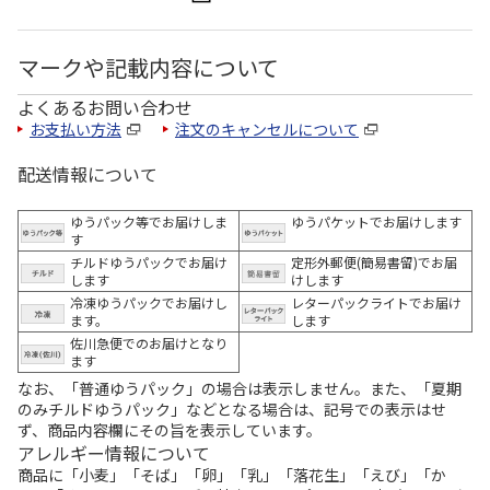
マークや記載内容について
よくあるお問い合わせ
お支払い方法
注文のキャンセルについて
配送情報について
ゆうパック等でお届けしま
ゆうパケットでお届けします
す
チルドゆうパックでお届け
定形外郵便(簡易書留)でお届
します
けします
冷凍ゆうパックでお届けし
レターパックライトでお届け
ます。
します
佐川急便でのお届けとなり
ます
なお、「普通ゆうパック」の場合は表示しません。また、「夏期
のみチルドゆうパック」などとなる場合は、記号での表示はせ
ず、商品内容欄にその旨を表示しています。
アレルギー情報について
商品に「小麦」「そば」「卵」「乳」「落花生」「えび」「か