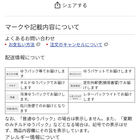
シェアする
マークや記載内容について
よくあるお問い合わせ
お支払い方法
注文のキャンセルについて
配送情報について
ゆうパック等でお届けしま
ゆうパケットでお届けします
す
チルドゆうパックでお届け
定形外郵便(簡易書留)でお届
します
けします
冷凍ゆうパックでお届けし
レターパックライトでお届け
ます。
します
佐川急便でのお届けとなり
ます
なお、「普通ゆうパック」の場合は表示しません。また、「夏期
のみチルドゆうパック」などとなる場合は、記号での表示はせ
ず、商品内容欄にその旨を表示しています。
アレルギー情報について