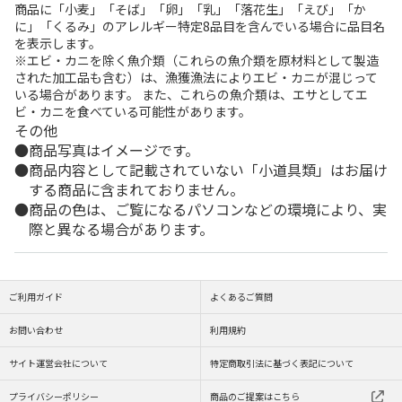
商品に「小麦」「そば」「卵」「乳」「落花生」「えび」「か
に」「くるみ」のアレルギー特定8品目を含んでいる場合に品目名
を表示します。
※エビ・カニを除く魚介類（これらの魚介類を原材料として製造
された加工品も含む）は、漁獲漁法によりエビ・カニが混じって
いる場合があります。 また、これらの魚介類は、エサとしてエ
ビ・カニを食べている可能性があります。
その他
商品写真はイメージです。
商品内容として記載されていない「小道具類」はお届け
する商品に含まれておりません。
商品の色は、ご覧になるパソコンなどの環境により、実
際と異なる場合があります。
ご利用ガイド
よくあるご質問
お問い合わせ
利用規約
サイト運営会社について
特定商取引法に基づく表記について
プライバシーポリシー
商品のご提案はこちら