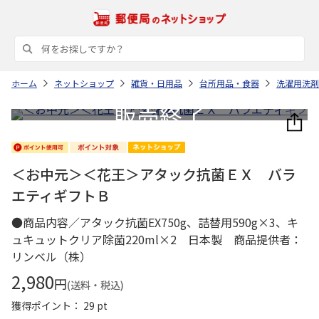
ホーム
ネットショップ
雑貨・日用品
台所用品・食器
洗濯用洗剤
＜お中元＞＜花王＞アタック抗菌ＥＸ バラ
エティギフトＢ
●商品内容／アタック抗菌EX750g、詰替用590g×3、キ
ュキュットクリア除菌220ml×2 日本製 商品提供者：
リンベル（株）
2,980
円
(送料・税込)
獲得ポイント： 29 pt