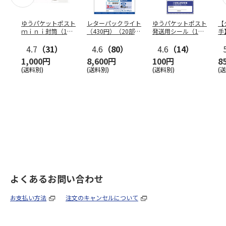
ゆうパケットポスト
レターパックライト
ゆうパケットポスト
【
ｍｉｎｉ封筒（1個
（430円）（20部セ
発送用シール（1個
手
（50枚）セット）
ット）
（20枚）セット）
ン
4.7
（31）
4.6
（80）
4.6
（14）
1,000円
8,600円
100円
8
(送料別)
(送料別)
(送料別)
(
よくあるお問い合わせ
お支払い方法
注文のキャンセルについて