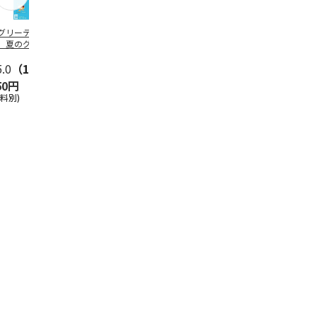
グリーティング切
【グリーティング切
レターパックプラス
＜お中元＞新
】夏のグリーティ
手】夏のグリーティ
（600円）（20部セ
なオールスタ
グ（85円）
ング（110円）
ット）
5.0
（10）
5.0
（17）
4.8
（24）
4.8
（19
50円
1,100円
12,000円
3,780円
送料別)
(送料別)
(送料別)
(送料・税込)