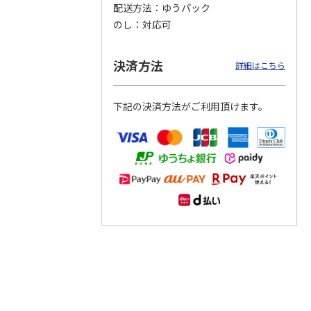
配送方法
ゆうパック
のし
対応可
つぶら
【グリーティング切
【グリーティング切
【のり式】110円普
ーズ
手】ハッピーグリー
手】グリーティング
通切手・千鳥（1シ
ティング（110円）
（シンプル）（110
ート100枚）
決済方法
詳細はこちら
1）
5.0
（2）
円
4.8
…
（11）
4.6
（7）
1,100円
5,500円
11,000円
(送料別)
(送料別)
(送料別)
下記の決済方法がご利用頂けます。