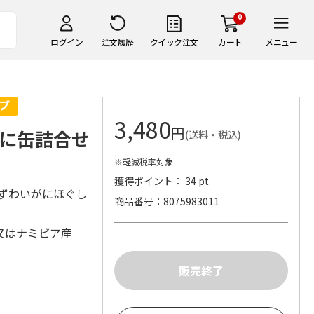
0
ログイン
注文履歴
クイック注文
カート
メニュー
3,480
円
に缶詰合せ
(送料・税込)
※軽減税率対象
獲得ポイント： 34 pt
るずわいがにほぐし
商品番号
8075983011
産又はナミビア産