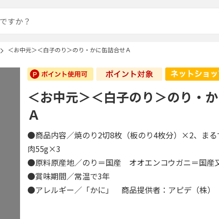
＜お中元＞＜白子のり＞のり・かに缶詰合せＡ
＜お中元＞＜白子のり＞のり・か
Ａ
●商品内容／焼のり2切8枚（板のり4枚分）×2、ま
肉55g×3
●原料原産地／のり＝国産 オオエンコウガニ＝国
●賞味期間／常温で3年
●アレルギー／「かに」 商品提供者：アピデ（株）