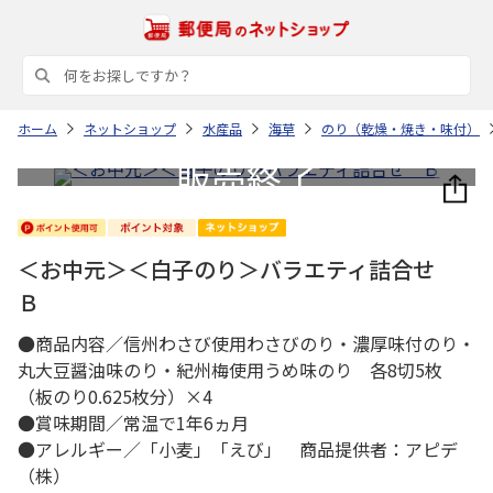
ホーム
ネットショップ
水産品
海草
のり（乾燥・焼き・味付）
＜お中元＞＜白子のり＞バラエティ詰合せ
Ｂ
●商品内容／信州わさび使用わさびのり・濃厚味付のり・
丸大豆醤油味のり・紀州梅使用うめ味のり 各8切5枚
（板のり0.625枚分）×4
●賞味期間／常温で1年6ヵ月
●アレルギー／「小麦」「えび」 商品提供者：アピデ
（株）