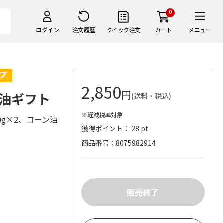
0
ログイン
注文履歴
クイック注文
カート
メニュー
2,850
円
油ギフト
(送料・税込)
※軽減税率対象
g×2、コーン油
獲得ポイント： 28 pt
商品番号
8075982914
）