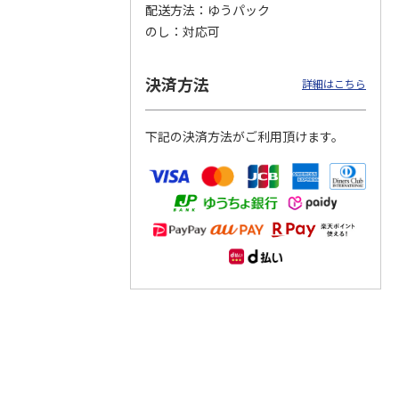
配送方法
ゆうパック
のし
対応可
つぶら
【グリーティング切
【グリーティング切
【のり式】110円普
ーズ
手】ハッピーグリー
手】グリーティング
通切手・千鳥（1シ
ティング（110円）
（シンプル）（110
ート100枚）
決済方法
詳細はこちら
1）
5.0
（2）
円
4.8
…
（11）
4.6
（7）
1,100円
5,500円
11,000円
(送料別)
(送料別)
(送料別)
下記の決済方法がご利用頂けます。