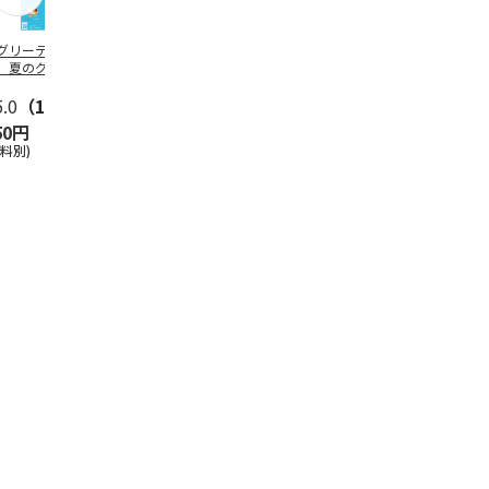
グリーティング切
【グリーティング切
レターパックプラス
＜お中元＞新
】夏のグリーティ
手】夏のグリーティ
（600円）（20部セ
なオールスタ
グ（85円）
ング（110円）
ット）
5.0
（10）
5.0
（17）
4.8
（24）
4.8
（19
50円
1,100円
12,000円
3,780円
送料別)
(送料別)
(送料別)
(送料・税込)