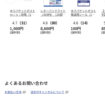
ゆうパケットポスト
レターパックライト
ゆうパケットポスト
【
ｍｉｎｉ封筒（1個
（430円）（20部セ
発送用シール（1個
手
（50枚）セット）
ット）
（20枚）セット）
ン
4.7
（31）
4.6
（80）
4.6
（14）
1,000円
8,600円
100円
8
(送料別)
(送料別)
(送料別)
(
よくあるお問い合わせ
お支払い方法
注文のキャンセルについて