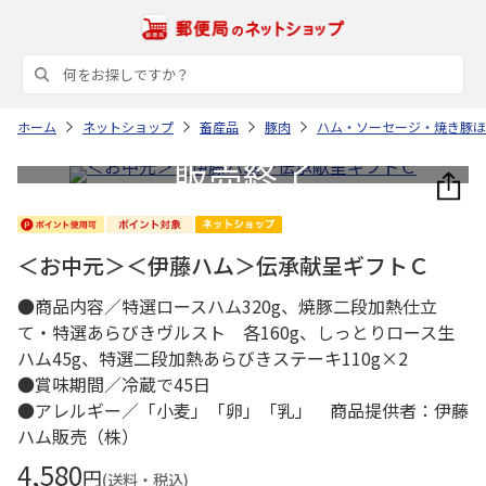
ホーム
ネットショップ
畜産品
豚肉
ハム・ソーセージ・焼き豚ほ
＜お中元＞＜伊藤ハム＞伝承献呈ギフトＣ
●商品内容／特選ロースハム320g、焼豚二段加熱仕立
て・特選あらびきヴルスト 各160g、しっとりロース生
ハム45g、特選二段加熱あらびきステーキ110g×2
●賞味期間／冷蔵で45日
●アレルギー／「小麦」「卵」「乳」 商品提供者：伊藤
ハム販売（株）
4,580
円
(送料・税込)