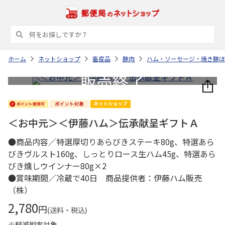
ホーム
ネットショップ
畜産品
豚肉
ハム・ソーセージ・焼き豚ほ
＜お中元＞＜伊藤ハム＞伝承献呈ギフトＡ
●商品内容／特選厚切りあらびきステーキ80g、特選あら
びきヴルスト160g、しっとりロース生ハム45g、特選あら
びき燻しウインナー80g×2
●賞味期間／冷蔵で40日 商品提供者：伊藤ハム販売
（株）
2,780
円
(送料・税込)
※軽減税率対象