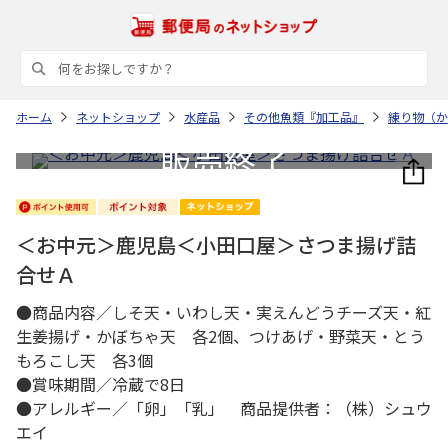
ホーム
ネットショップ
水産品
その他魚類『加工品』
練り物（か
＜お中元＞鹿児島＜小田口屋＞さつま揚げ詰
合せＡ
●商品内容／しそ天・いわし天・実えんどうチーズ天・紅
生姜揚げ・かぼちゃ天 各2個、つけあげ・野菜天・とう
もろこし天 各3個
●賞味期間／冷蔵で8日
●アレルギー／「卵」「乳」 商品提供者：（株）シュウ
エイ